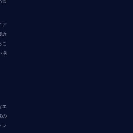
ある
イア
接近
るこ
い場
なエ
点の
トレ