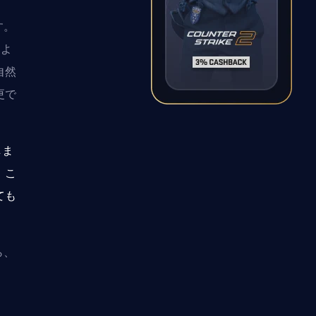
す。
によ
自然
更で
しま
、こ
ても
ら、