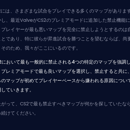
S2には、さまざまな試合をプレイできる多くのマップがありま
かし、最近
Valve
がCS2のプレミアモードに追加した禁止機能
、プレイヤーが最も悪いマップを完全に禁止しようとするのは
ことであり、特に彼らが
昇進試合を勝つ
ことを望むならば、尚
。そのため、我々がここにいるのです。
S2において最も一般的に禁止される4つの特定のマップを強調
。プレミアモードで最も良いマップを選択し、禁止すると共に
らのマップが初めてプレイヤーベースから嫌われる原因につい
明していきます。
たがって、CS2で最も禁止すべきマップが何かを探していたな
み続けてください。