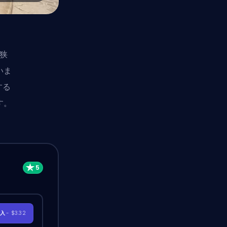
、狭
いま
する
す。
購入
- $3.32