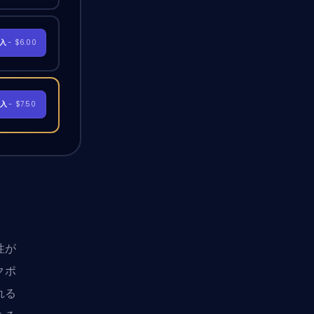
購入
- $6.00
購入
- $7.50
性が
クポ
れる