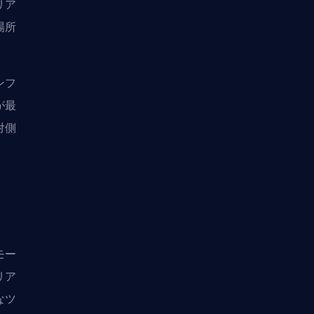
リア
場所
ンフ
が最
対側
モー
リア
なツ