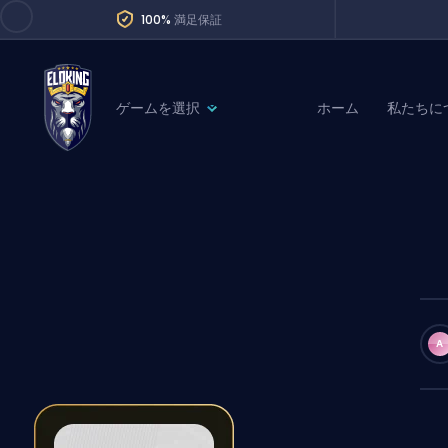
100%
満足保証
ゲームを選択
ホーム
私たちに
League of Legends
League 
Marvel Rivals
SERVICES
Valorant
Division Boos
Dota 2
Placements
Counter-Strike
Wins
Overwatch 2
A
Coaching
Rocket League
Path of Exile 2
Teammate