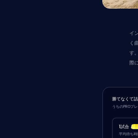
イン
く
す
際
勝てなくて
うちのPROプ
1試合
平均待ち時間