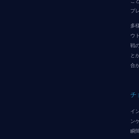
こ
プ
多
ウ
戦
と
合
チ
イ
ン
瞬