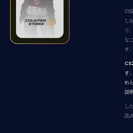
C
し
り
な
す
C
す
れ
説
し
読