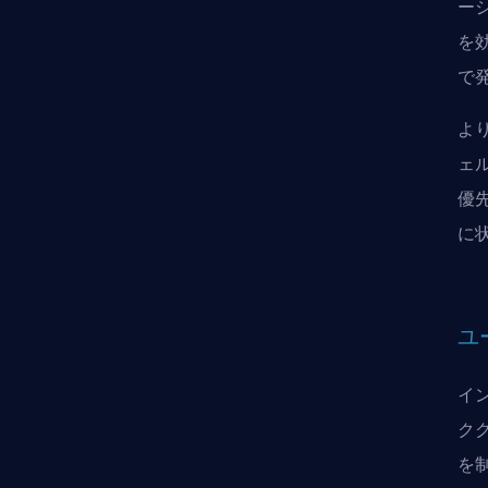
ー
を
で
よ
ェ
優
に
ユ
イ
ク
を