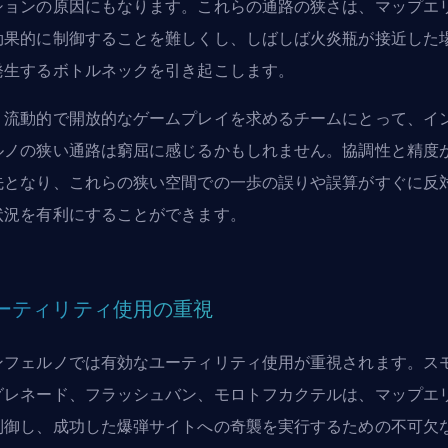
ションの原因にもなります。これらの通路の狭さは、マップエ
効果的に制御することを難しくし、しばしば火炎瓶が接近した
発生するボトルネックを引き起こします。
り流動的で開放的なゲームプレイを求めるチームにとって、イ
ルノの狭い通路は窮屈に感じるかもしれません。協調性と精度
先となり、これらの狭い空間での一歩の誤りや誤算がすぐに反
状況を有利にすることができます。
ーティリティ使用の重視
ンフェルノでは有効なユーティリティ使用が重視されます。ス
グレネード、フラッシュバン、モロトフカクテルは、マップエ
制御し、成功した爆弾サイトへの奇襲を実行するための不可欠