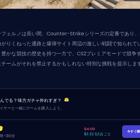
フェルノは長い間、Counter-Strikeシリーズの定番であり
曲がりくねった通路と爆弾サイト周辺の激しい戦闘で知られて
。豊かな競技の歴史を持つ一方で、CS2プレミアモードで競争
にチームがそれを禁止するかもしれない特別な挑戦を提示しま
詰んでる？味方ガチャ外れすぎ？
レイヤーと一緒にゲームを購入しよう。
$4.00
今すぐ
$3.32 1試合ごと
 <30分