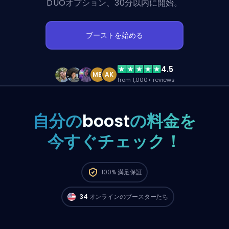
DUOオプション、30分以内に開始。
ブーストを始める
4.5
MB
AK
from 1,000+ reviews
自分の
boost
の料金を
今すぐチェック！
North AmericaのTop 500プレイヤーが
今すぐ
100%
満足保証
注文スタートできるよ。🔥
34
オンラインのブースターたち