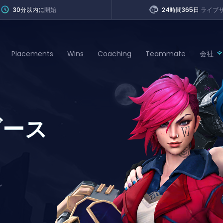
30分以内に
開始
24時間365日
ライブ
Placements
Wins
Coaching
Teammate
会社
of Legends
ブース
t
し