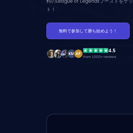
料のLeague of Legendsブーストをゲ
ト！
無料で参加して勝ち始めよう！
4.5
KM
AP
from 1,000+ reviews