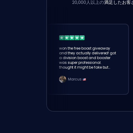
20,000人以上の
満足したお客
won the free boost giveaway
and they actually delivered! got
a division boost and booster
was super professional.
thought it might be fake but
eloking is 100% legit
Marcus