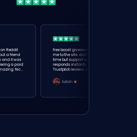
t on Reddit
free boost giveaway brought
ut a friend
me to the site. didnt win this
 and it was
time but support was great and
dering a paid
responds instantly. checked the
mazing. Nice
Trustpilot reviews and ordered a
ofessional
boost. was not disappointed :D
Iulian