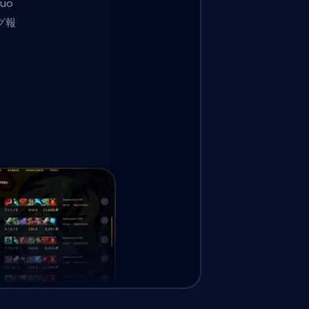
uo
グ報