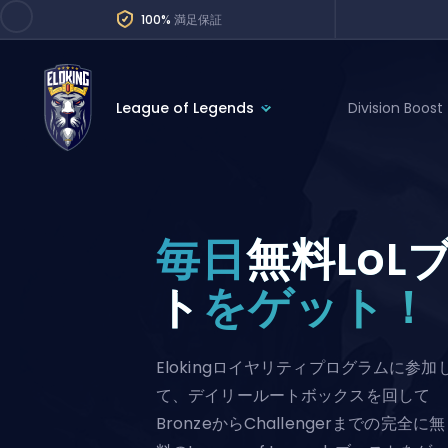
100%
満足保証
League of Legends
Division Boost
League of Legends
League 
Marvel Rivals
SERVICES
Valorant
毎日
無料LoL
Division Boos
Dota 2
Placements
ト
をゲット！
Counter-Strike
Wins
Overwatch 2
Elokingロイヤリティプログラムに参加
Coaching
Rocket League
て、デイリールートボックスを回して
Path of Exile 2
Teammate
BronzeからChallengerまでの完全に無