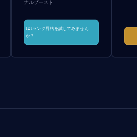
ナルブースト
LoLランク昇格を試してみません
か？