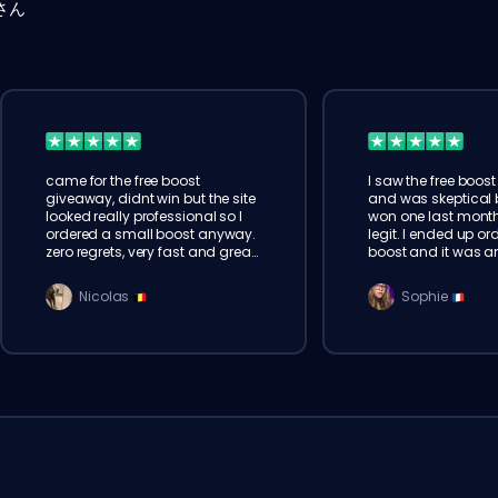
さん
came for the free boost
I saw the free boos
giveaway, didnt win but the site
and was skeptical b
looked really professional so I
won one last month
ordered a small boost anyway.
legit. I ended up or
zero regrets, very fast and great
boost and it was a
service. definitely coming back
people and very pr
Nicolas
Sophie