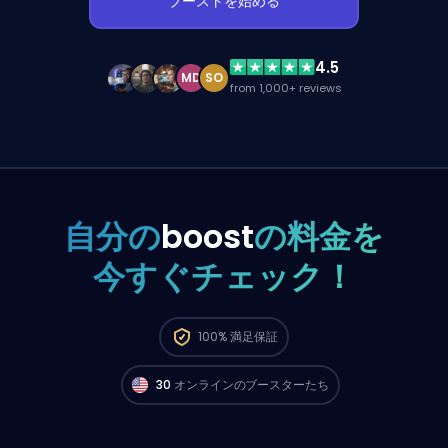
ブーストを始める
4.5
MD
SO
from 1,000+ reviews
自分の
boost
の料金を
今すぐチェック！
North AmericaのGrand Championプレイヤ
100%
満足保証
ーが
今すぐ注文スタートできるよ。🔥
30
オンラインのブースターたち