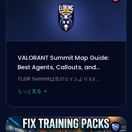
VALORANT Summit Map Guide:
Best Agents, Callouts, and
Smokes
TL;DR: Summitは生のエイムよりもz …
もっと見る