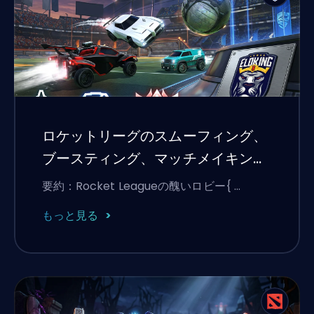
ロケットリーグのスムーフィング、
ブースティング、マッチメイキング
の説明
要約：Rocket Leagueの醜いロビー{ …
もっと見る