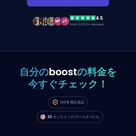
4.5
NP
JT
from 1,000+ reviews
自分の
boost
の料金を
今すぐチェック！
100%
満足保証
33
オンラインのブースターたち