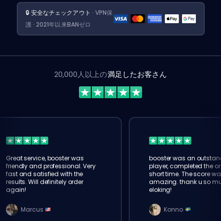
🔒 安全なチェックアウト
· VPN保
護 · 2021年以来BANゼロ
20,000人以上の
満足したお客さん
Great service, booster was
booster was an outstan
friendly and professional. Very
player, completed the or
fast and satisfied with the
short time. The score wa
results. Will definitely order
amazing. thank u so m
again!
eloking!
Marcus
Konno