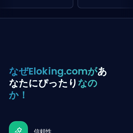
なぜEloking.comが
あ
なたにぴったり
なの
か！
信頼性