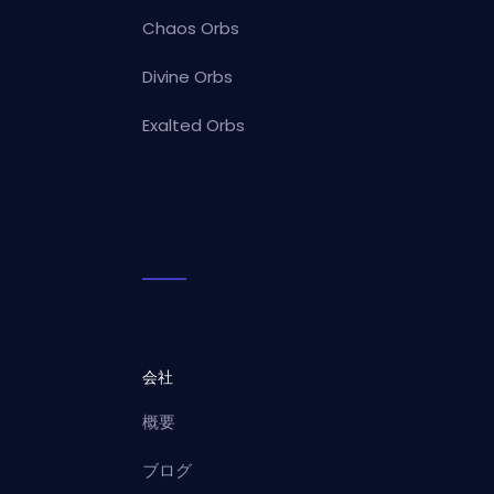
Chaos Orbs
Divine Orbs
Exalted Orbs
会社
概要
ブログ