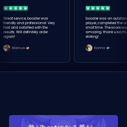
Great service, booster was
booster was an outstan
friendly and professional. Very
player, completed the or
fast and satisfied with the
short time. The score wa
results. Will definitely order
amazing. thank u so m
again!
eloking!
Marcus
Konno