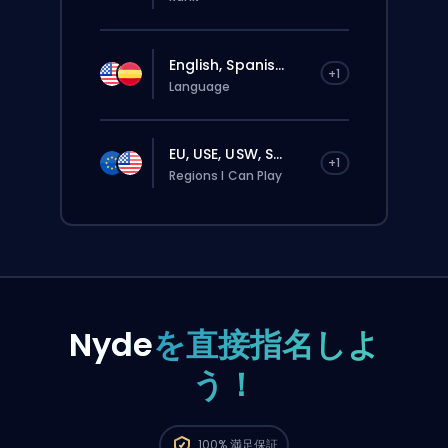
English, Spanis...
+1
Language
EU, USE, USW, S...
+1
Regions I Can Play
Nyde
を直接指名しよ
う！
この注文は自動でこのboosterに割り当てられる
から、サイトから普通に注文するより待ち時間
100%
満足保証