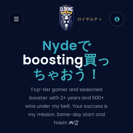
ロイヤルティ
Nydeで
boosting
買っ
ちゃおう！
Top-tier gamer and seasoned
booster with 2+ years and 500+
wins under my belt. Your success is
my mission. Same-day start and
finish! 🎮🏆