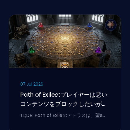
07 Jul 2026
Path of Exileのプレイヤーは悪い
コンテンツをブロックしたいが、
UIは今もなお彼らに抵抗している
TL;DR: Path of Exileのアトラスは、望ә…