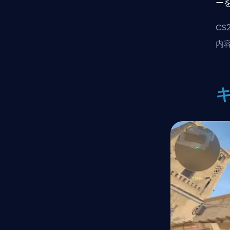
ー
C
内