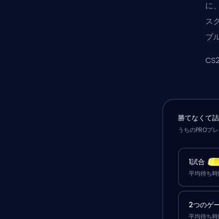
に
ス
ブ
C
勝てなくて
うちのPROプ
1試合
平均待ち時間
2つのゲ
平均待ち時間