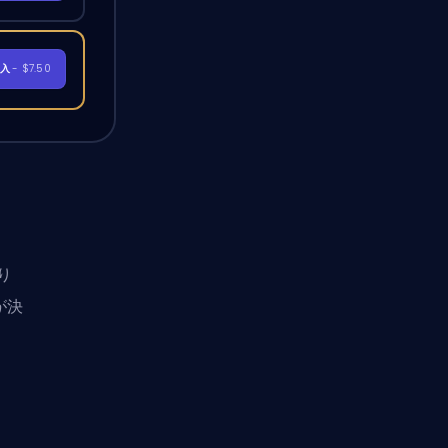
購入
- $7.50
り
が決