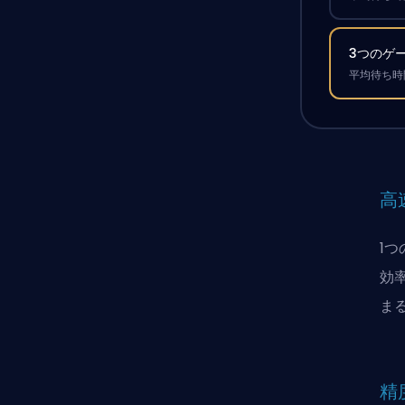
3つのゲ
平均待ち時間
高
1
効
ま
精