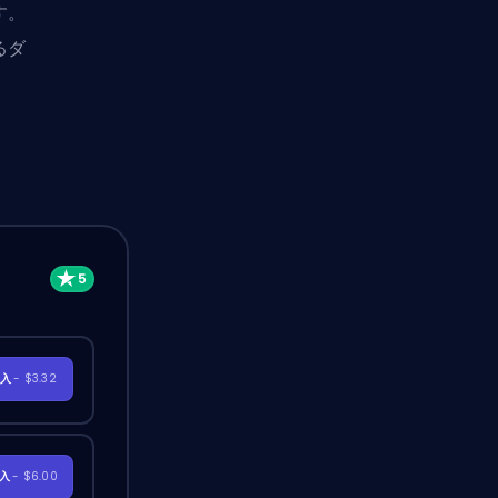
す。
るダ
購入
- $3.32
購入
- $6.00