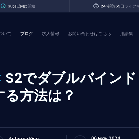
30分以内に
開始
24時間365日
ライブ
ついて
ブログ
求人情報
お問い合わせはこちら
用語集
of Legends
C
S2でダブルバインド
t
する方法は？
06 May 2024
Anthony King