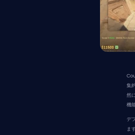
Co
集
然
機
デ
ま