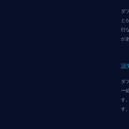
ダ
と
行
が
認
ダ
ー
す
す