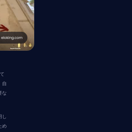
べて
、自
要な
用し
ため