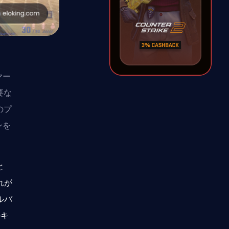
ヤー
要な
のプ
ンを
と
れが
ルバ
のキ