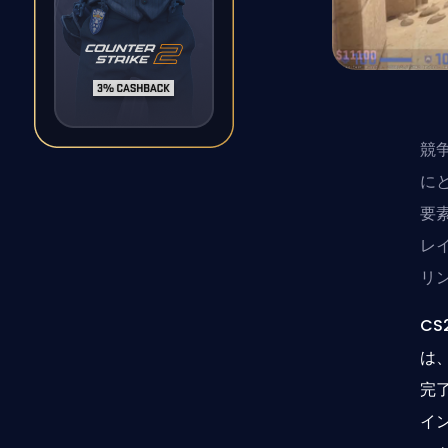
競
に
要
レ
リ
C
は
完
イ