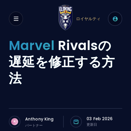
ロイヤルティ
Marvel
Rivalsの
遅延を修正する方
法
03 Feb 2026
Anthony King
A
更新日
パートナー