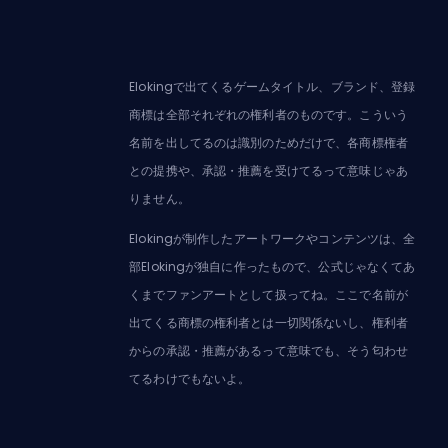
Elokingで出てくるゲームタイトル、ブランド、登録
商標は全部それぞれの権利者のものです。こういう
名前を出してるのは識別のためだけで、各商標権者
との提携や、承認・推薦を受けてるって意味じゃあ
りません。
Elokingが制作したアートワークやコンテンツは、全
部Elokingが独自に作ったもので、公式じゃなくてあ
くまでファンアートとして扱ってね。ここで名前が
出てくる商標の権利者とは一切関係ないし、権利者
からの承認・推薦があるって意味でも、そう匂わせ
てるわけでもないよ。