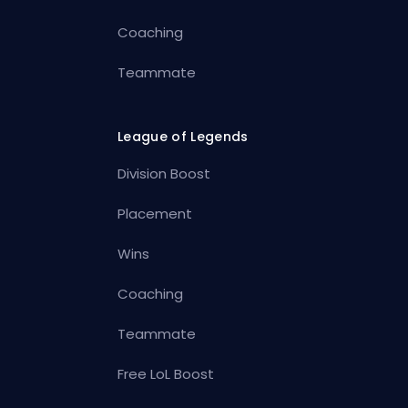
Coaching
Teammate
League of Legends
Division Boost
Placement
Wins
Coaching
Teammate
Free LoL Boost