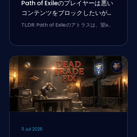
Path of Exileのプレイヤーは悪い
コンテンツをブロックしたいが、
UIは今もなお彼らに抵抗している
TL;DR: Path of Exileのアトラスは、望ә…
11 Jul 2026