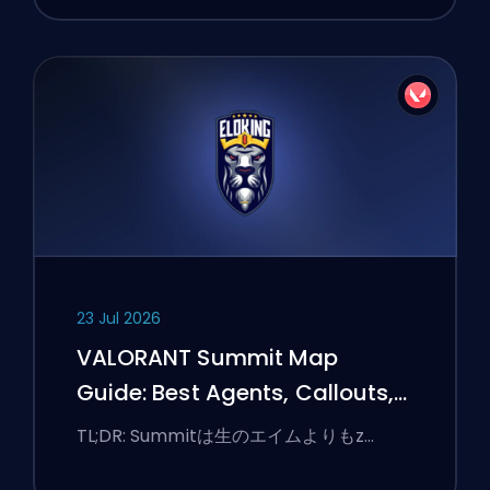
23 Jul 2026
VALORANT Summit Map
Guide: Best Agents, Callouts,
and Smokes
TL;DR: Summitは生のエイムよりもz…