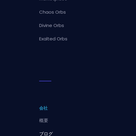
Chaos Orbs
Divine Orbs
Exalted Orbs
会社
概要
ブログ