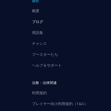
会社
概要
ブログ
用語集
チャンス
ブースターたち
ヘルプ＆サポート
法務・法律関連
利用規約
プレイヤー向け利用規約（T&C）