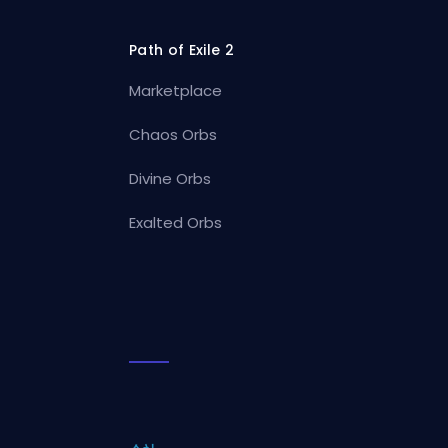
Path of Exile 2
Marketplace
Chaos Orbs
Divine Orbs
Exalted Orbs