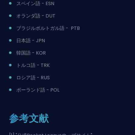
スペイン語 - ESN
オランダ語 - DUT
ブラジルポルトガル語 - PTB
日本語 - JPN
韓国語 - KOR
トルコ語 - TRK
ロシア語 - RUS
ポーランド語 - POL
参考文献