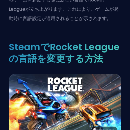
Leagueが立ち上がります。これにより、ゲームが起
動時に言語設定が適用されることが示されます。
SteamでRocket League
の言語を変更する方法