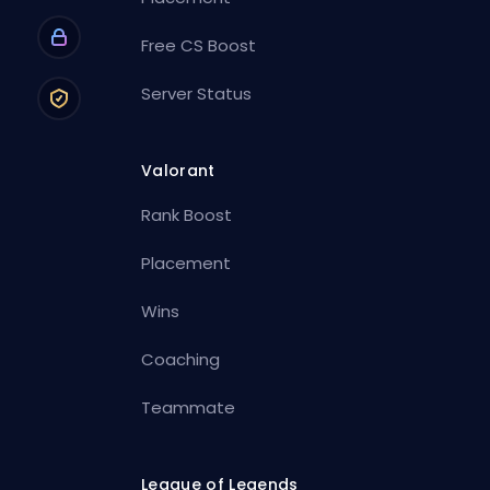
Free CS Boost
Server Status
Valorant
Rank Boost
Placement
Wins
Coaching
Teammate
League of Legends