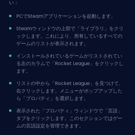
い：
PCでSteamアプリケーションを起動します。
Steamウィンドウの上部で「ライブラリ」をクリ
ックします。これにより、所有しているすべての
ゲームのリストが表示されます。
インストールされているゲームがリストされてい
る左のカラムで「Rocket League」をクリックし
ます。
リストの中から「Rocket League」を見つけて、
右クリックします。メニューがポップアップした
ら「プロパティ」を選択します。
表示された「プロパティ」ウィンドウで「言語」
タブをクリックします。このセクションではゲー
ムの言語設定を管理できます。