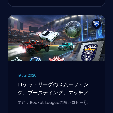
19 Jul 2026
ロケットリーグのスムーフィン
グ、ブースティング、マッチメイ
キングの説明
要約：Rocket Leagueの醜いロビー{…