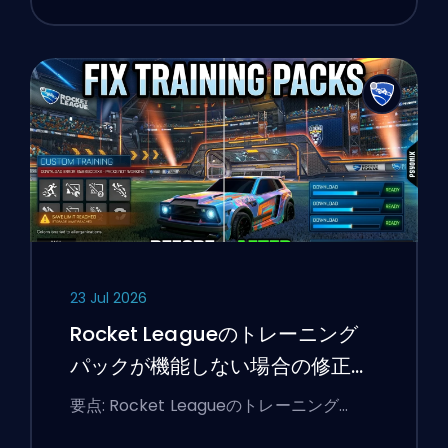
23 Jul 2026
Rocket Leagueのトレーニング
パックが機能しない場合の修正方
法
要点: Rocket Leagueのトレーニング…