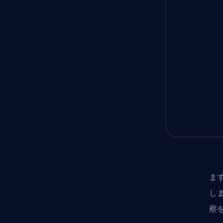
まず
し
察