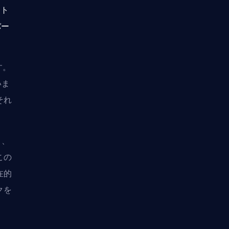
ット
バー
す。
いま
それ
り、
この
在的
ク
を