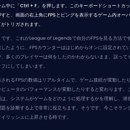
ーム中に「Ctrl + F」を押します。このキーボードショートカ
押すと、画面の右上角にFPSとピングを表示するゲーム内オー
イがトリガされます。
です、これがLeague of Legendsで自分のFPSを見る方法で
述したように、FPSカウンターははじめからオンに設定されて
が、多くのプレイヤーは何をしたのかわからないまま、誤って
オフにしてしまいます。
示されるFPSの数値はリアルタイムで、ゲーム接続が変動した
ンピュータのパフォーマンスが変動したりすると変わります。
報は、システムがゲームをどのように処理するかを理解し、潜
問題を診断する上で非常に役立ちます。そうです、今こそ
ラン
タイリッシュに上昇させる時です。