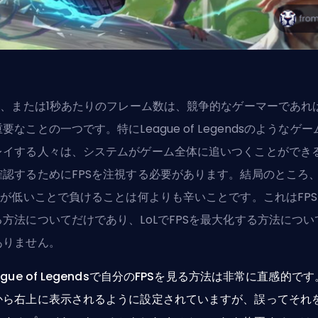
S
、または1秒あたりのフレーム数は、競争的なゲーマーであれ
要なことの一つです。特にLeague of Legendsのようなゲー
レイする人々は、システムがゲーム全体に追いつくことができ
確認するためにFPSを注視する必要があります。結局のところ
PSが低いことで負けることは何よりも辛いことです。これはFP
る方法についてだけであり、
LoLでFPSを最大化する方法
につい
ありません。
ague of Legendsで自分のFPSを見る方法は非常に直感的で
から右上に表示されるように設定されていますが、誤ってそれ