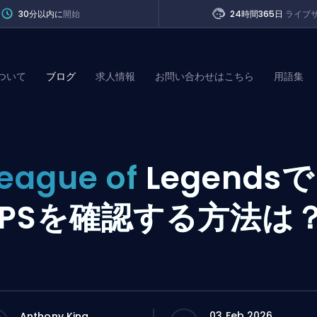
30分以内に
開始
24時間365日
ライブ
ついて
ブログ
求人情報
お問い合わせはこちら
用語集
of Legends
eague of
Legendsで
t
FPSを確認する方法は
03 Feb 2026
Anthony King