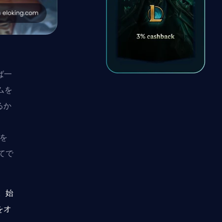
ば一
ムを
るか
、
Sを
てで
す。始
をオ