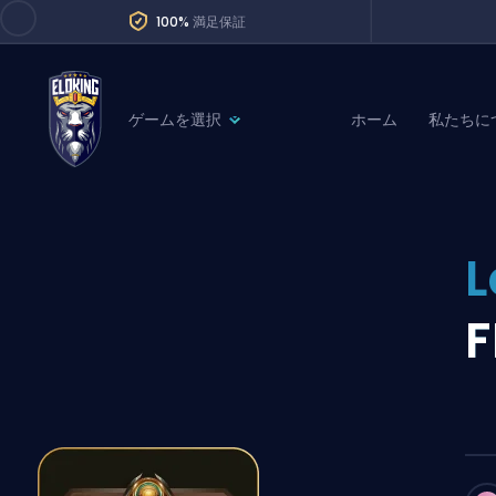
100%
満足保証
ゲームを選択
ホーム
私たちに
League of Legends
League 
Marvel Rivals
SERVICES
Valorant
L
Division Boos
Dota 2
Placements
Counter-Strike
Wins
Overwatch 2
Coaching
Rocket League
Path of Exile 2
Teammate