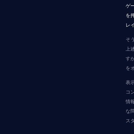
ゲ
を
レ
そう
上
す
を
表
コ
情
な
ス