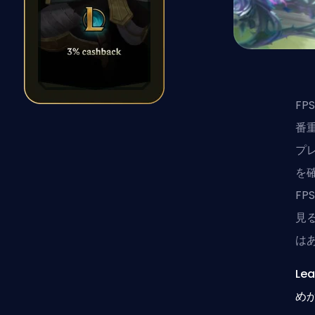
FP
番重
プ
を
F
見
は
Le
め