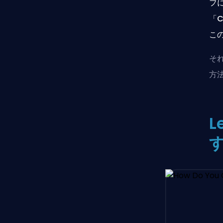
フ
「C
こ
それ
方
L