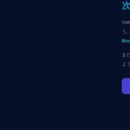
V
う。
Bo
ま
よ