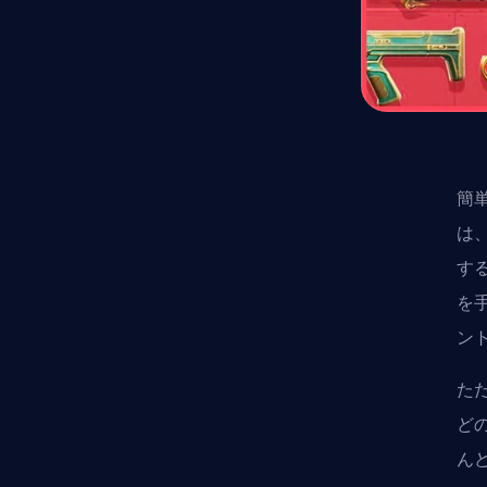
簡
は
す
を
ン
た
ど
ん