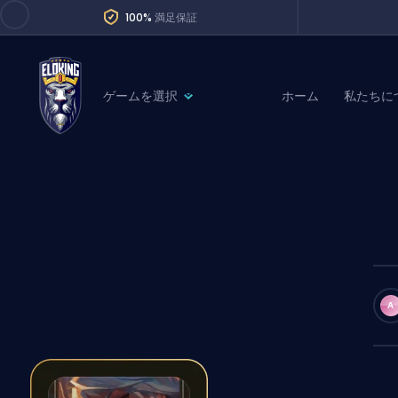
100%
満足保証
ゲームを選択
ホーム
私たちに
League of Legends
League 
Marvel Rivals
SERVICES
Valorant
Division Boos
Dota 2
Placements
Counter-Strike
Wins
Overwatch 2
A
Coaching
Rocket League
Path of Exile 2
Teammate