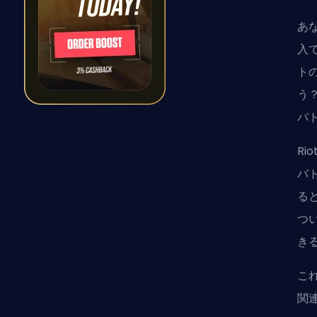
あ
入
ト
う
バ
Rio
バ
る
つ
き
こ
関