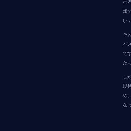
れ
頼
い
そ
パ
で
た
し
期
め
な