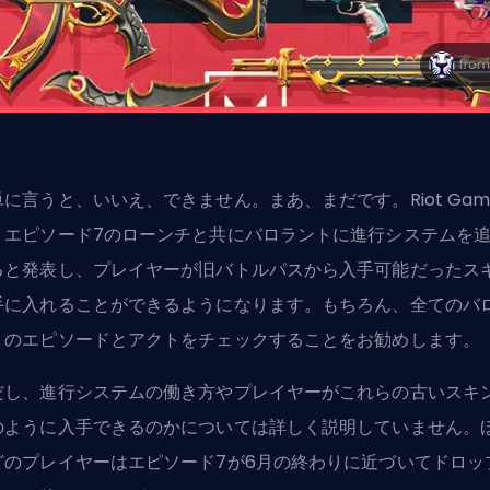
単に言うと、いいえ、できません。まあ、まだです。Riot Gam
、エピソード7のローンチと共にバロラントに進行システムを
ると発表し、プレイヤーが旧バトルパスから入手可能だったス
手に入れることができるようになります。もちろん、
全てのバ
トのエピソードとアクト
をチェックすることをお勧めします。
だし、進行システムの働き方やプレイヤーがこれらの古いスキ
のように入手できるのかについては詳しく説明していません。
どのプレイヤーはエピソード7が6月の終わりに近づいてドロッ