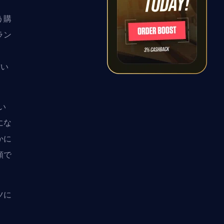
う購
ラン
ょ
古い
い
にな
かに
頼で
ツに