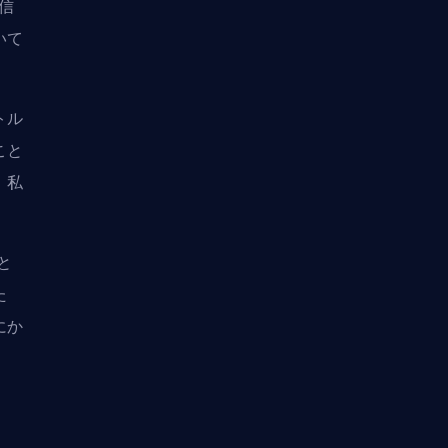
信
いて
トル
こと
、私
と
た
にか