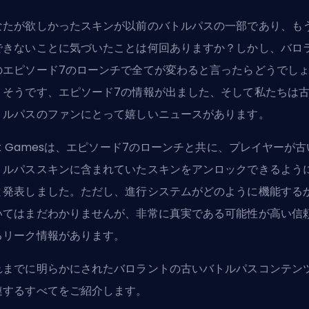
なたが欲しかった
スキン
が以前のバトルパスの一部であり、も
できないことに気づいたことは何回ありますか？しかし、バロ
のエピソード7のローンチで全てが変わると言ったらどうでし
？そうです、エピソード7の情報が出ました、そして私たちは
トルパスのファンにとって嬉しいニュースがあります。
t Games
は、エピソード7のローンチと共に、プレイヤーが古
トルパススキンに含まれていたスキンをアンロックできるよう
と発表しました。ただし、進行システムがどのように機能する
いてはまだわかりませんが、非常に真実である可能性が高い信
るリーク情報があります。
れまでに明らかにされたバロラントの古いバトルパスコンテン
連するすべてをご紹介します。