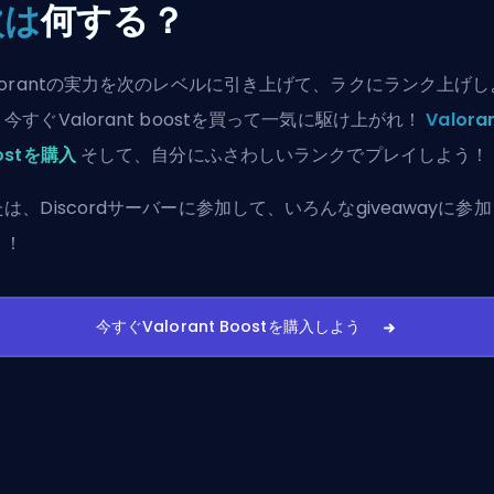
次は
何する？
alorantの実力を次のレベルに引き上げて、ラクにランク上げし
今すぐValorant boostを買って一気に駆け上がれ！
Valora
ostを購入
そして、自分にふさわしいランクでプレイしよう！
たは、
Discordサーバーに参加
して、いろんなgiveawayに参
う！
今すぐValorant Boostを購入しよう