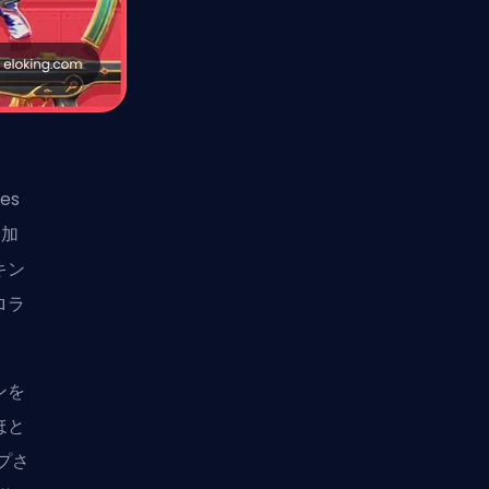
es
追加
キン
ロラ
ンを
ほと
プさ