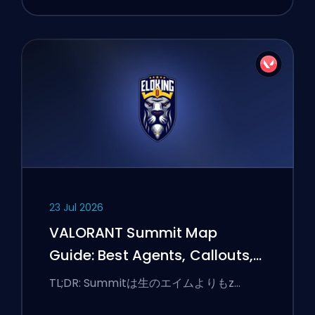
23 Jul 2026
VALORANT Summit Map
Guide: Best Agents, Callouts,
and Smokes
TL;DR: Summitは生のエイムよりもz…