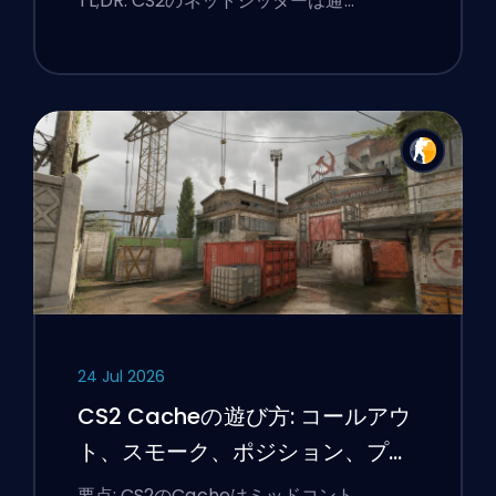
TL;DR: CS2のネットジッターは通…
24 Jul 2026
CS2 Cacheの遊び方: コールアウ
ト、スモーク、ポジション、プレ
ミアのヒント
要点: CS2のCacheはミッドコント…