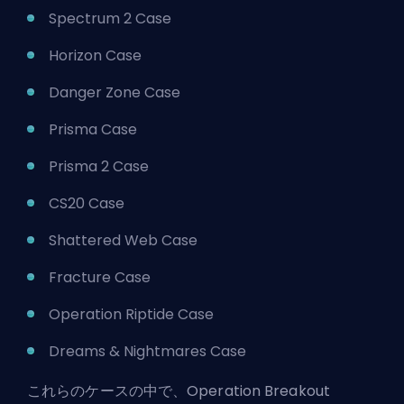
Spectrum 2 Case
Horizon Case
Danger Zone Case
Prisma Case
Prisma 2 Case
CS20 Case
Shattered Web Case
Fracture Case
Operation Riptide Case
Dreams & Nightmares Case
これらのケースの中で、Operation Breakout