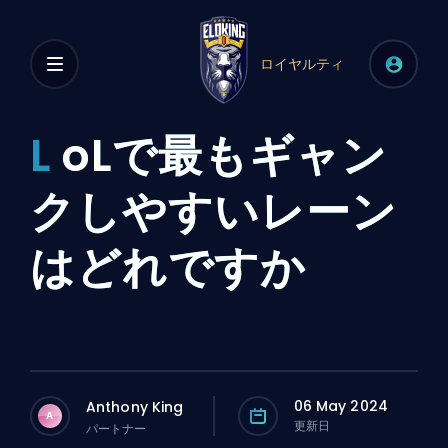
ロイヤルティ
L
oLで最もギャン
クしやすいレーン
はどれですか
06 May 2024
Anthony King
A
更新日
パートナー