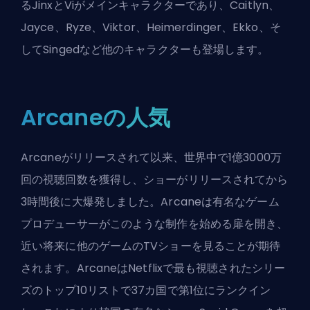
るJinxとViがメインキャラクターであり、Caitlyn、
Jayce
、
Ryze
、
Viktor
、
Heimerdinger
、
Ekko
、そ
してSingedなど他のキャラクターも登場します。
Arcaneの人気
Arcaneがリリースされて以来、世界中で1億3000万
回の視聴回数を獲得し、ショーがリリースされてから
3時間後に大爆発しました。Arcaneは有名なゲーム
プロデューサーがこのような制作を始める扉を開き、
近い将来に他のゲームのTVショーを見ることが期待
されます。ArcaneはNetflixで最も視聴されたシリー
ズのトップ10リストで37カ国で第1位にランクイン