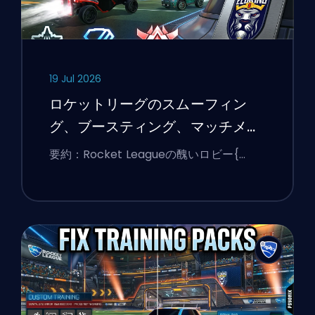
19 Jul 2026
ロケットリーグのスムーフィン
グ、ブースティング、マッチメイ
キングの説明
要約：Rocket Leagueの醜いロビー{…