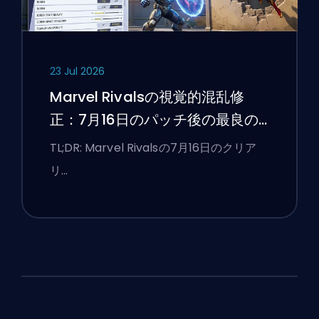
23 Jul 2026
Marvel Rivalsの視覚的混乱修
正：7月16日のパッチ後の最良の
競技設定
TL;DR: Marvel Rivalsの7月16日のクリア
リ…