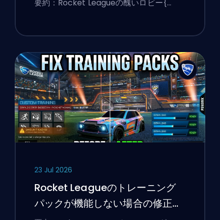
要約：Rocket Leagueの醜いロビー{…
23 Jul 2026
Rocket Leagueのトレーニング
パックが機能しない場合の修正方
法