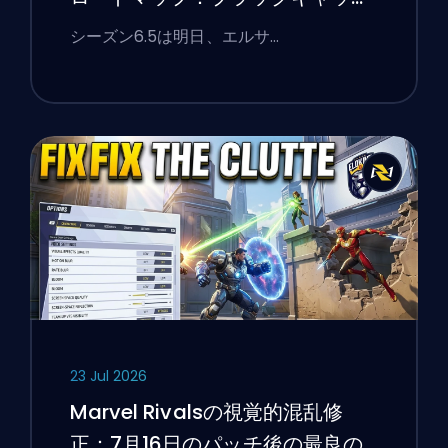
ト、ホワイトフォックス、そして
シーズン6.5は明日、エルサ…
モンスターズ・テイク・マンハッ
タンイベント
23 Jul 2026
Marvel Rivalsの視覚的混乱修
正：7月16日のパッチ後の最良の