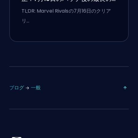
競技設定
TL;DR: Marvel Rivalsの7月16日のクリア
リ…
ブログ
一般