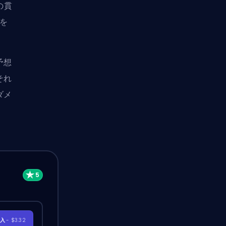
の貫
スを
予想
それ
ダメ
購入
- $3.32