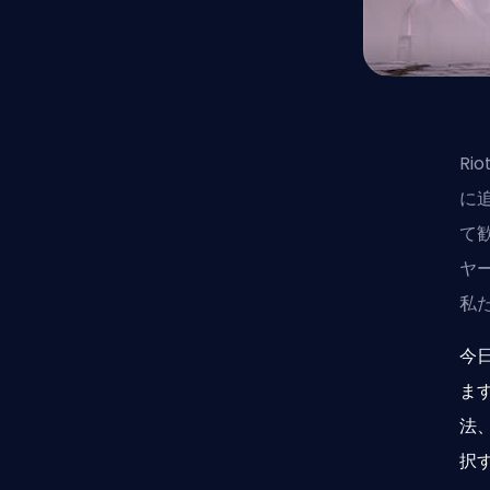
Rio
に
て
ヤ
私
今日
ま
法
択