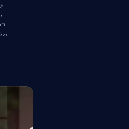
ださ
の
のコ
ら素