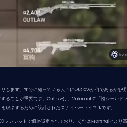
よりもまず、すでに知っている人々にOutlawが何であるかを
することが重要です。Outlawは、Valorantの「軽シールド
」を破壊するために設計されたスナイパーライフルです。
400クレジットで価格設定されており、それはMarshalとより