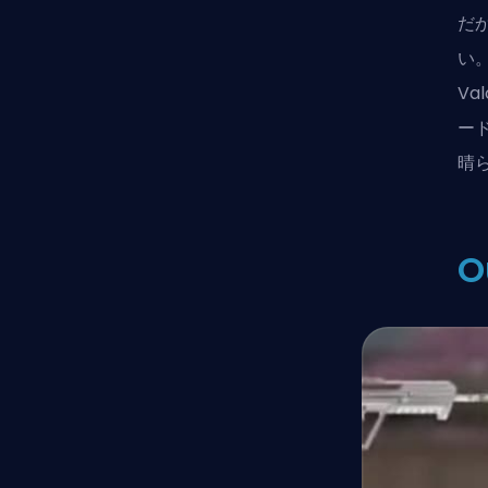
だ
い
Va
ード
晴
O