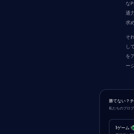
なP
通
求
そ
し
を
ー
勝てない？
私たちのプロ
1ゲーム