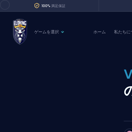
100%
満足保証
ゲームを選択
ホーム
私たちに
League of Legends
League 
Marvel Rivals
SERVICES
Valorant
Division Boos
Dota 2
Placements
Counter-Strike
Wins
Overwatch 2
Coaching
Rocket League
Path of Exile 2
Teammate