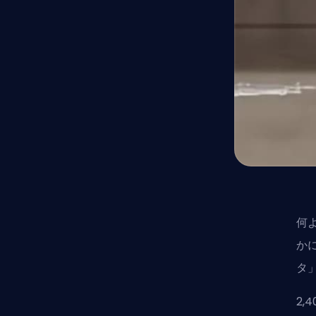
何
かに
タ
2,