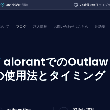
30分以内に
開始
24時間365日
ライブ
ついて
ブログ
求人情報
お問い合わせはこちら
用語集
of Legends
V
alorantでのOutlaw
t
の使用法とタイミング
03 Feb 2026
Anthony King