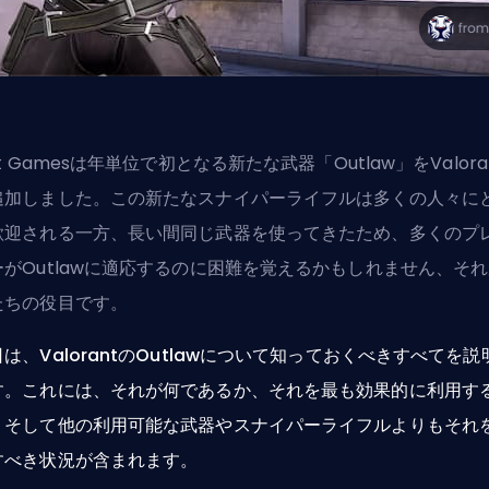
t Games
は年単位で初となる新たな武器「Outlaw」をValora
追加しました。この新たなスナイパーライフルは多くの人々に
歓迎される一方、長い間同じ武器を使ってきたため、多くのプ
ーがOutlawに適応するのに困難を覚えるかもしれません、そ
たちの役目です。
は、ValorantのOutlawについて知っておくべきすべてを説
す。これには、それが何であるか、それを最も効果的に利用す
、そして他の利用可能な武器やスナイパーライフルよりもそれ
すべき状況が含まれます。