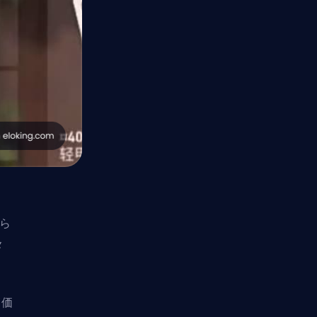
明ら
メ
高価