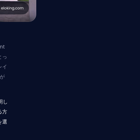
nt
とっ
レイ
れが
明し
る方
を選