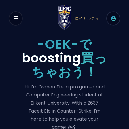
ロイヤルティ
-OEK-で
boosting
買っ
ちゃおう！
Hi, I'm Osman Efe, a pro gamer and
Computer Engineering student at
Bilkent University. With a 2637
Faceit Elo in Counter-Strike, I'm
here to help you elevate your
game! 🎮💪