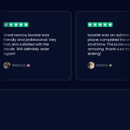
Great service, booster was
booster was an outstan
friendly and professional. Very
player, completed the or
fast and satisfied with the
short time. The score wa
results. Will definitely order
amazing. thank u so m
again!
eloking!
Marcus
Konno