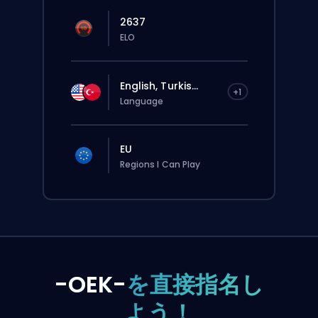
2637
ELO
English, Turkis...
+1
Language
EU
Regions I Can Play
-OEK-
を直接指名し
よう！