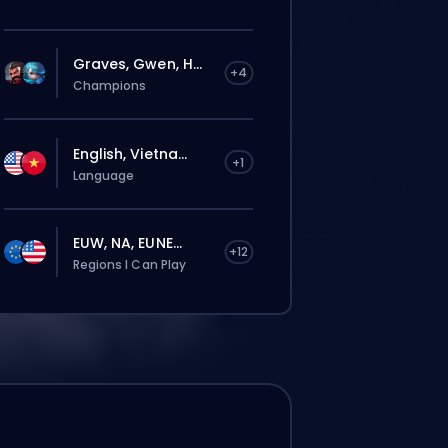
Graves, Gwen, H...
+4
Champions
English, Vietna...
+1
Language
EUW, NA, EUNE...
+12
Regions I Can Play
は自動でこのboosterに割り当てられる