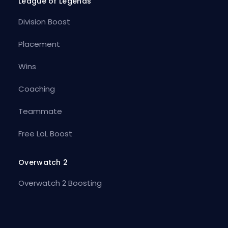
League of Legends
Division Boost
Placement
Wins
Coaching
Teammate
Free LoL Boost
Overwatch 2
Overwatch 2 Boosting