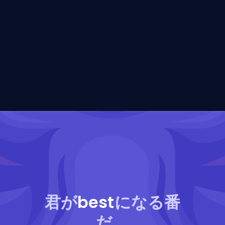
君が
best
になる番
だ。