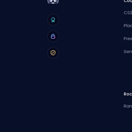
Cou
CS2
Pla
Fre
Ser
Roc
Ran