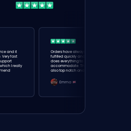
ice and it
Orders have always been
. Very fast
fulfilled quickly and booster
Support
does everything to
hich I really
accommodate. The support is
mmend
also top notch and responds
instantly. Very happy with
eloking
Emma