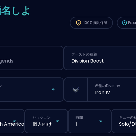
から、
指名しよ
が長く
100%
満足保証
Ext
ブーストの種類
egends
Division Boost
ン
希望のDivision
Iron IV
セッション
時間
キューの
h America
個人向け
1
Solo/