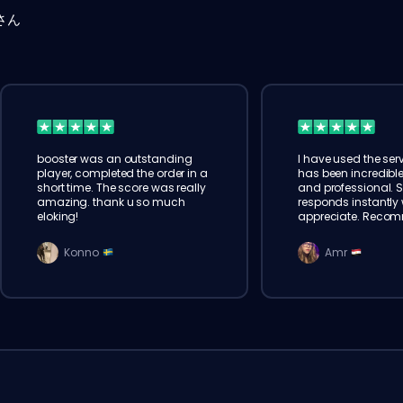
さん
booster was an outstanding
I have used the serv
player, completed the order in a
has been incredible
short time. The score was really
and professional. 
amazing. thank u so much
responds instantly w
eloking!
appreciate. Reco
Konno
Amr