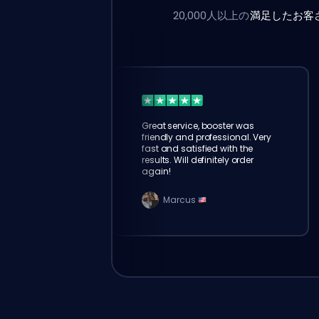
20,000人以上の
満足したお客
Great service, booster was
friendly and professional. Very
fast and satisfied with the
results. Will definitely order
again!
Marcus