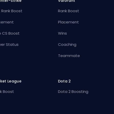
nter-Strike
Valorant
 Rank Boost
Rank Boost
cement
Placement
e CS Boost
Wins
ver Status
Coaching
Teammate
ket League
Dota 2
k Boost
Dota 2 Boosting