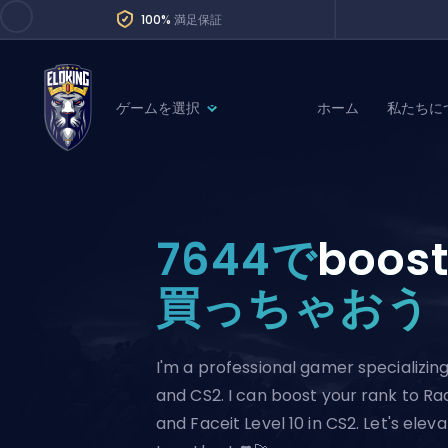
100%
満足保証
ゲームを選択
ホーム
私たちに
League of Legends
League 
Marvel Rivals
SERVICES
Valorant
7644で
boost
Division Boos
Dota 2
Placements
買っちゃおう
Counter-Strike
Wins
Overwatch 2
I'm a professional gamer specializing
Coaching
Rocket League
and CS2. I can boost your rank to Rad
Path of Exile 2
Teammate
and Faceit Level 10 in CS2. Let's ele