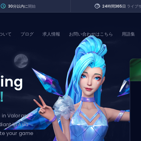
30分以内に
開始
24時間365日
ライブ
ついて
ブログ
求人情報
お問い合わせはこちら
用語集
of Legends
ing
t
！
 in Valorant
iant in Asia
vate your game