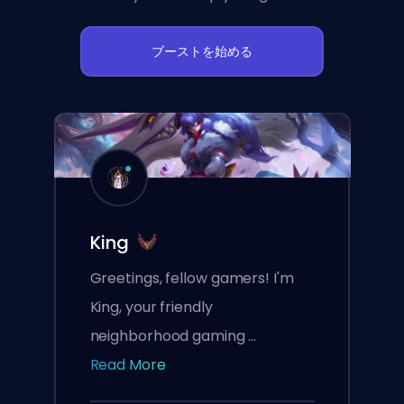
ブーストを始める
King
Greetings, fellow gamers! I'm
King, your friendly
neighborhood gaming ...
Read More