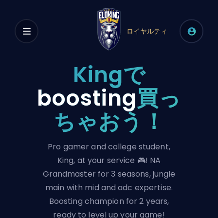
ロイヤルティ
Kingで
boosting
買っ
ちゃおう！
Pro gamer and college student,
King, at your service 🎮! NA
Grandmaster for 3 seasons, jungle
main with mid and adc expertise.
Boosting champion for 2 years,
ready to level up your game!