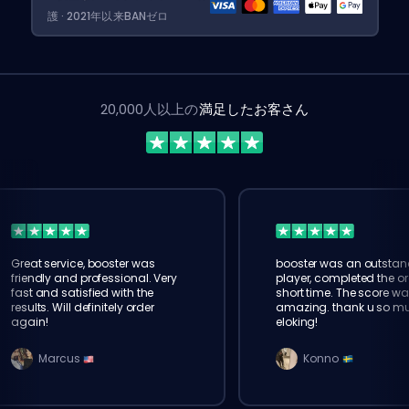
護 · 2021年以来BANゼロ
20,000人以上の
満足したお客さん
Great service, booster was
booster was an outstan
friendly and professional. Very
player, completed the or
fast and satisfied with the
short time. The score wa
results. Will definitely order
amazing. thank u so m
again!
eloking!
Marcus
Konno