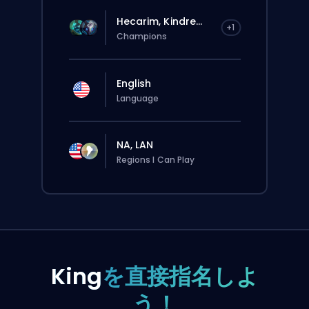
Hecarim, Kindre...
+1
Champions
English
Language
NA, LAN
Regions I Can Play
King
を直接指名しよ
う！