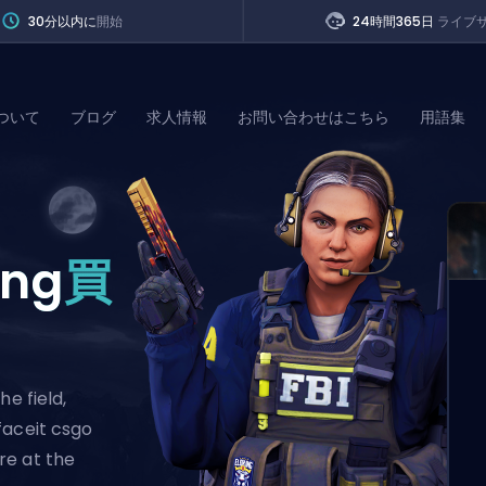
30分以内に
開始
24時間365日
ライブ
ついて
ブログ
求人情報
お問い合わせはこちら
用語集
of Legends
ing
買
t
he field,
faceit csgo
re at the