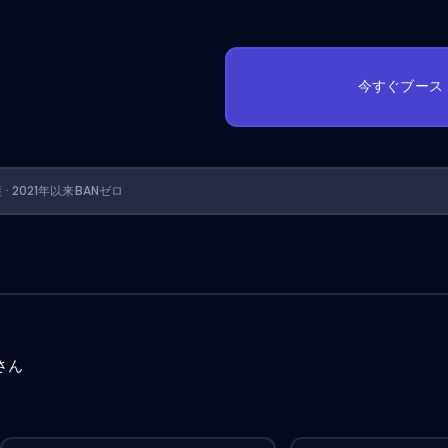
今すぐブース
護 · 2021年以来BANゼロ
さん