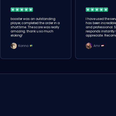
booster was an outstanding
I have used the serv
player, completed the order in a
has been incredible
short time. The score was really
and professional. 
amazing. thank u so much
responds instantly w
eloking!
appreciate. Reco
Konno
Amr