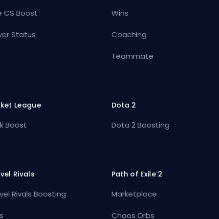
e CS Boost
Wins
ver Status
Coaching
Teammate
ket League
Dota 2
k Boost
Dota 2 Boosting
vel Rivals
Path of Exile 2
vel Rivals Boosting
Marketplace
s
Chaos Orbs