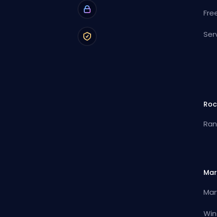
Fre
Ser
Roc
Ran
Mar
Mar
Win