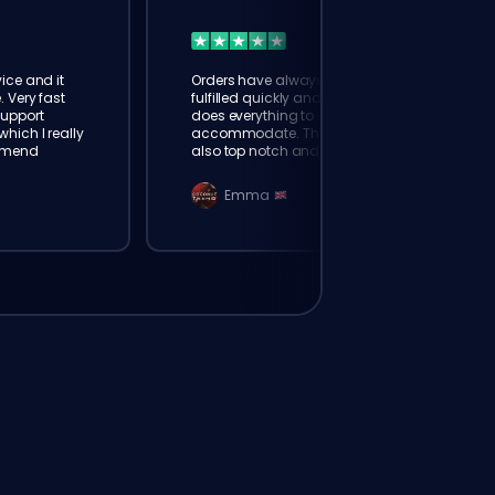
ice and it
Orders have always been
. Very fast
fulfilled quickly and booster
Support
does everything to
hich I really
accommodate. The support is
mmend
also top notch and responds
instantly. Very happy with
eloking
Emma