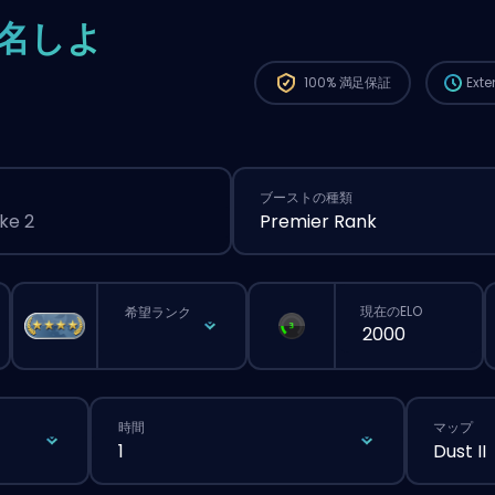
から、
名しよ
が長く
100%
満足保証
Ext
ブーストの種類
ke 2
Premier Rank
現在のELO
希望ランク
時間
マップ
1
Dust II