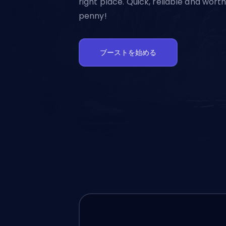
right place. Quick, reliable and wort
penny!
ブーストを始める