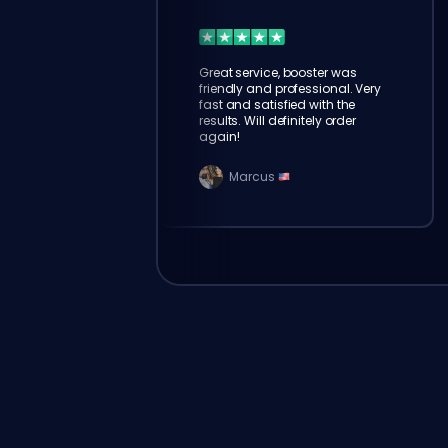
Great service, booster was
friendly and professional. Very
fast and satisfied with the
results. Will definitely order
again!
Marcus