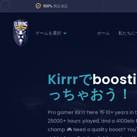
100%
満足保証
ゲームを選択
ホーム
私たちに
League of Legends
League 
Marvel Rivals
SERVICES
Valorant
Kirrrで
boost
Division Boos
Dota 2
Placements
っちゃおう！
Counter-Strike
Wins
Overwatch 2
Pro gamer Kirrr here 👋 10+ years in t
Coaching
Rocket League
25000+ hours played, and a 4100elo 
Path of Exile 2
Teammate
champ 🎮 Need a quality boost? You'