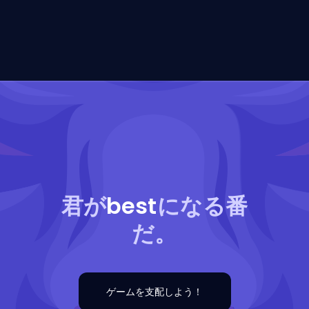
君が
best
になる番
だ。
ゲームを支配しよう！