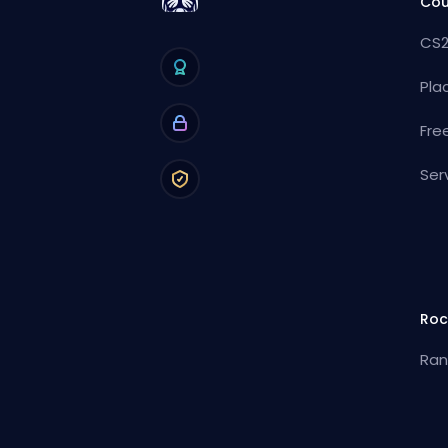
Cou
CS2
Pla
Fre
Ser
Roc
Ran