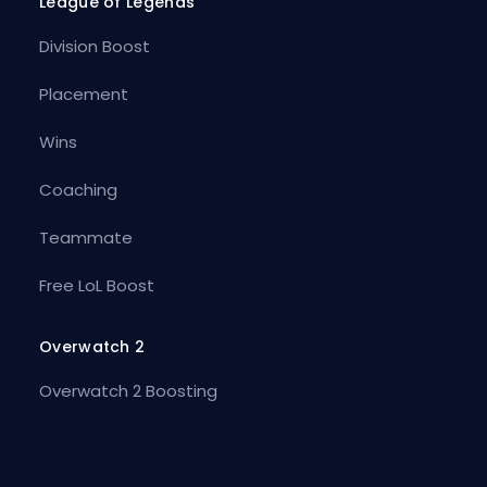
League of Legends
Division Boost
Placement
Wins
Coaching
Teammate
Free LoL Boost
Overwatch 2
Overwatch 2 Boosting