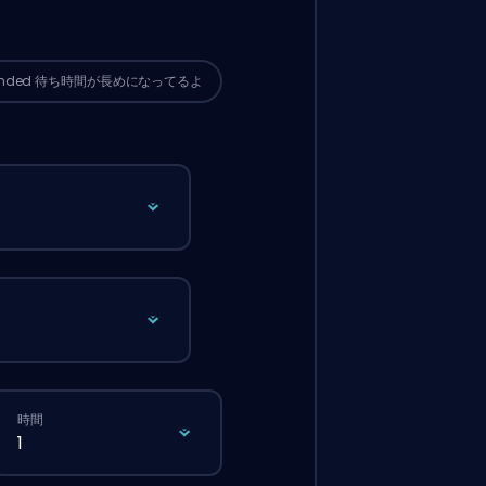
サイトから普通に注文するより待ち時間
なる可能性があるよ。
ended
待ち時間が長めになってるよ
時間
1