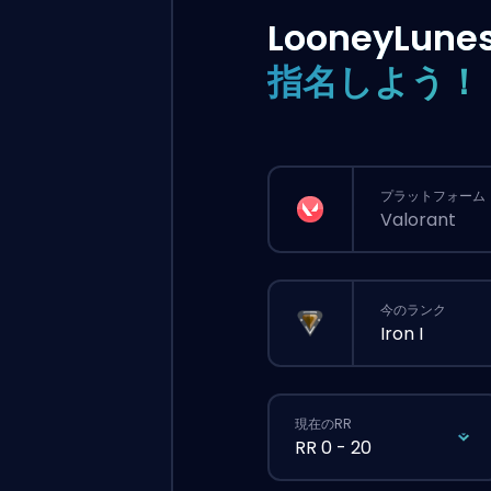
LooneyLune
指名しよう！
プラットフォーム
Valorant
今のランク
Iron I
現在のRR
RR 0 - 20