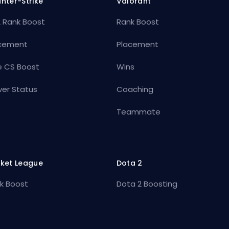
nter-Strike
Valorant
 Rank Boost
Rank Boost
cement
Placement
e CS Boost
Wins
ver Status
Coaching
Teammate
ket League
Dota 2
k Boost
Dota 2 Boosting