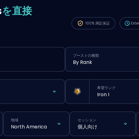
から、
s
を直接
が長く
100%
満足保証
Ext
ブーストの種類
By Rank
希望ランク
Iron I
地域
セッション
North America
個人向け