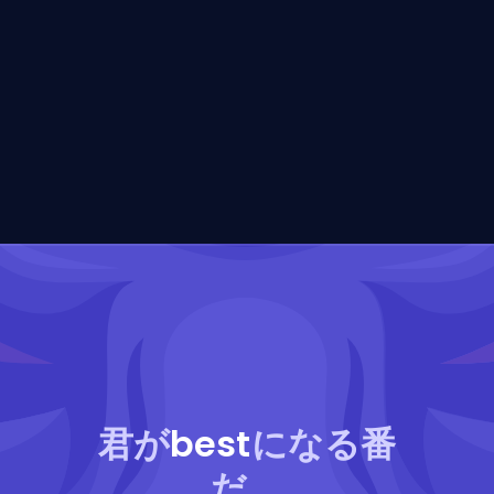
君が
best
になる番
だ。