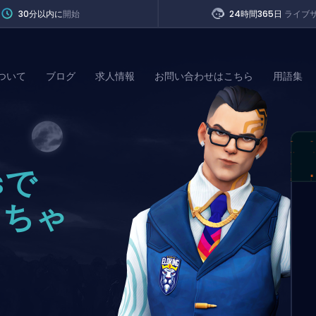
30分以内に
開始
24時間365日
ライブ
ついて
ブログ
求人情報
お問い合わせはこちら
用語集
of Legends
sで
t
っちゃ