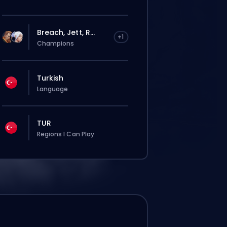
Breach, Jett, R...
+1
Champions
Turkish
Language
TUR
Regions I Can Play
は自動でこのboosterに割り当てられる