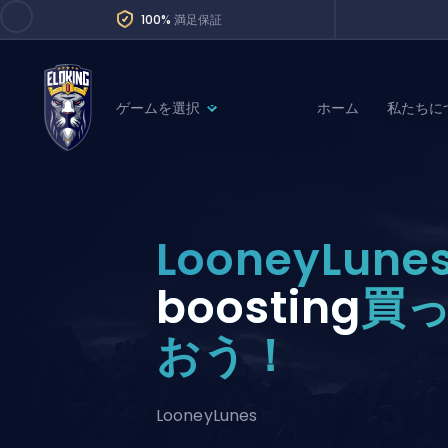
100%
満足保証
ゲームを選択
ホーム
私たちに
League of Legends
League 
Marvel Rivals
SERVICES
Valorant
LooneyLune
Division Boos
Dota 2
Placements
boosting
買
Counter-Strike
Wins
おう！
Overwatch 2
Coaching
Rocket League
Path of Exile 2
Teammate
LooneyLunes