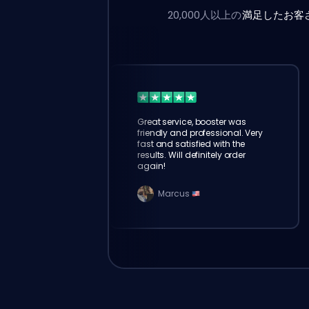
20,000人以上の
満足したお客
Great service, booster was
friendly and professional. Very
fast and satisfied with the
results. Will definitely order
again!
Marcus