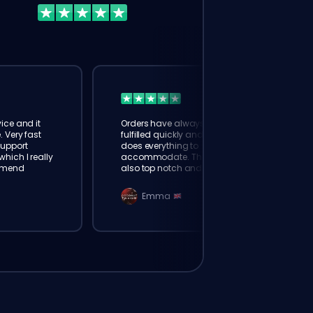
ice and it
Orders have always been
. Very fast
fulfilled quickly and booster
Support
does everything to
hich I really
accommodate. The support is
mmend
also top notch and responds
instantly. Very happy with
eloking
Emma