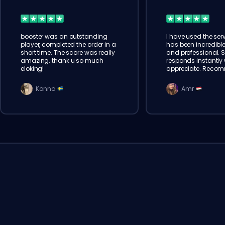
booster was an outstanding
I have used the serv
player, completed the order in a
has been incredible
short time. The score was really
and professional. 
amazing. thank u so much
responds instantly w
eloking!
appreciate. Reco
Konno
Amr