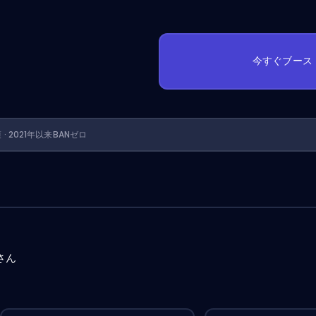
今すぐブース
護 · 2021年以来BANゼロ
さん