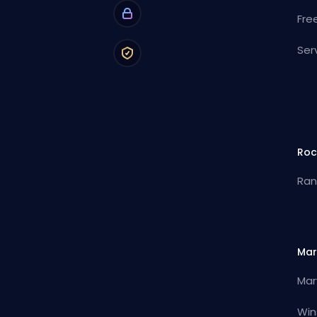
Fre
Ser
Roc
Ran
Mar
Mar
Win