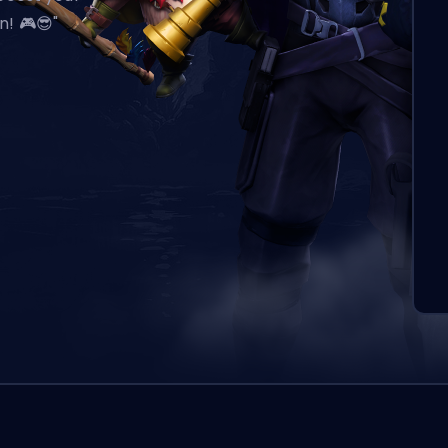
n! 🎮😎"
この注文