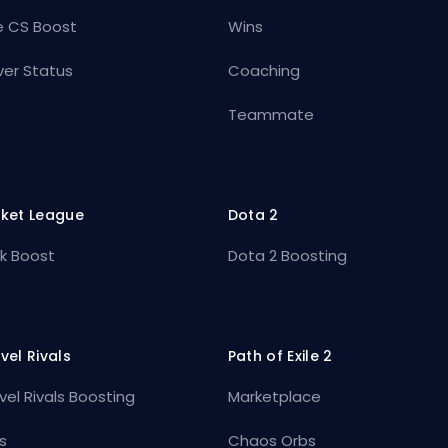
e CS Boost
Wins
ver Status
Coaching
Teammate
ket League
Dota 2
k Boost
Dota 2 Boosting
vel Rivals
Path of Exile 2
vel Rivals Boosting
Marketplace
s
Chaos Orbs