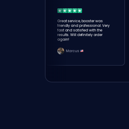
Great service, booster was
friendly and professional. Very
fast and satisfied with the
results. Will definitely order
again!
Marcus