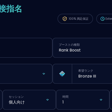
から、
接指名
が長く
100%
満足保証
Ext
ブーストの種類
s
Rank Boost
希望ランク
Bronze III
セッション
時間
個人向け
1