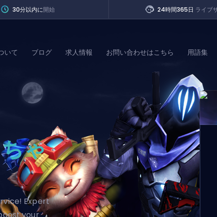
30分以内に
開始
24時間365日
ライブ
ついて
ブログ
求人情報
お問い合わせはこちら
用語集
of Legends
t
っちゃ
rvice! Expert
 boost your