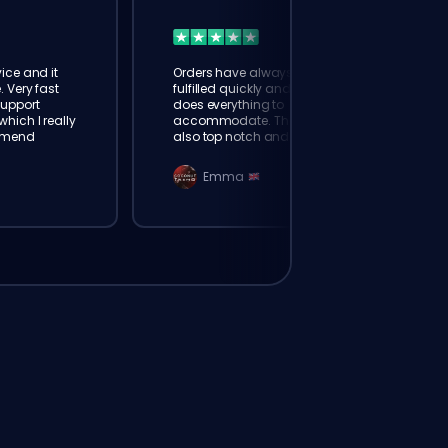
ice and it
Orders have always been
. Very fast
fulfilled quickly and booster
Support
does everything to
hich I really
accommodate. The support is
mmend
also top notch and responds
instantly. Very happy with
eloking
Emma