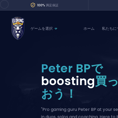
100%
満足保証
ゲームを選択
ホーム
私たちに
League of Legends
League 
Marvel Rivals
SERVICES
Valorant
Peter BPで
Division Boos
Dota 2
Placements
boosting
買
Counter-Strike
Wins
おう！
Overwatch 2
Coaching
Rocket League
Path of Exile 2
Teammate
"Pro gaming guru Peter BP at your se
in duos, solos and coaching. Here to