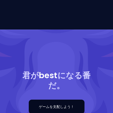
君が
best
になる番
だ。
ゲームを支配しよう！