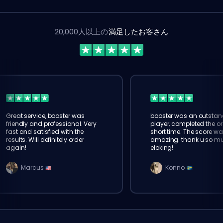
20,000人以上の
満足したお客さん
Great service, booster was
booster was an outstan
friendly and professional. Very
player, completed the or
fast and satisfied with the
short time. The score wa
results. Will definitely order
amazing. thank u so m
again!
eloking!
Marcus
Konno