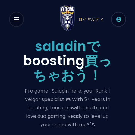
ロイヤルティ
saladinで
boosting
買っ
ちゃおう！
Pro gamer Saladin here, your Rank 1
Veigar specialist 🎮 With 5+ years in
boosting, I ensure swift results and
love duo gaming. Ready to level up
your game with me?🚀