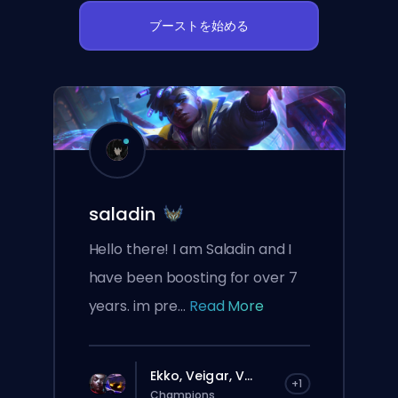
ブーストを始める
saladin
Hello there! I am Saladin and I
have been boosting for over 7
years. im pre...
Read More
Ekko, Veigar, V...
+1
Champions