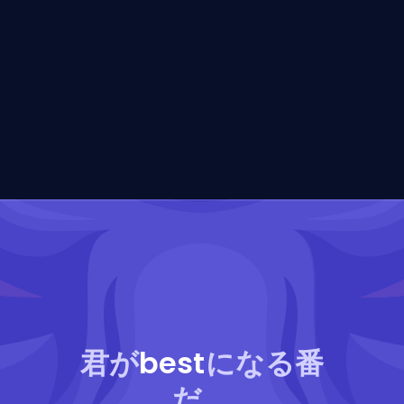
君が
best
になる番
だ。