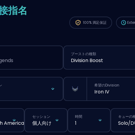
から、
接指名
が長く
100%
満足保証
Ext
ブーストの種類
egends
Division Boost
ン
希望のDivision
Iron IV
セッション
時間
キューの
h America
個人向け
1
Solo/