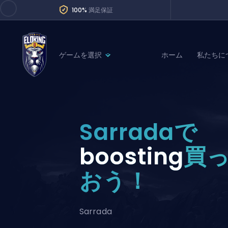
100%
満足保証
ゲームを選択
ホーム
私たちに
League of Legends
League 
Marvel Rivals
SERVICES
Valorant
Sarradaで
Division Boos
Dota 2
Placements
boosting
買
Counter-Strike
Wins
おう！
Overwatch 2
Coaching
Rocket League
Path of Exile 2
Teammate
Sarrada