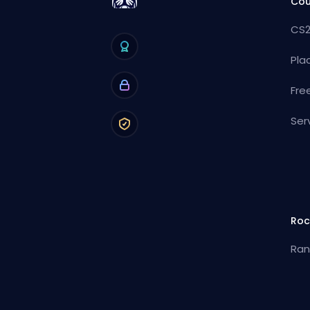
Cou
CS2
Pla
Fre
Ser
Roc
Ran