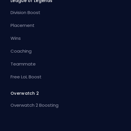
League of Legends
Division Boost
Placement
Wins
Coaching
Teammate
Free LoL Boost
Overwatch 2
Overwatch 2 Boosting