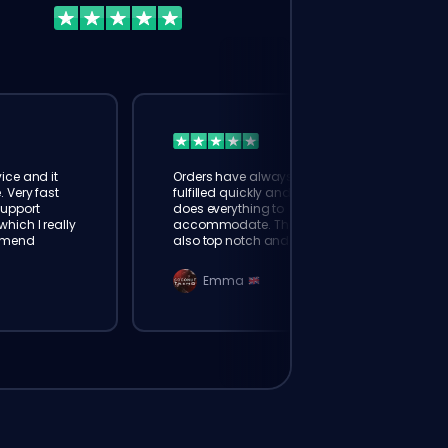
ice and it
Orders have always been
. Very fast
fulfilled quickly and booster
Support
does everything to
hich I really
accommodate. The support is
mmend
also top notch and responds
instantly. Very happy with
eloking
Emma