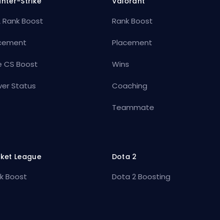
nter-Strike
Valorant
 Rank Boost
Rank Boost
cement
Placement
e CS Boost
Wins
ver Status
Coaching
Teammate
ket League
Dota 2
k Boost
Dota 2 Boosting