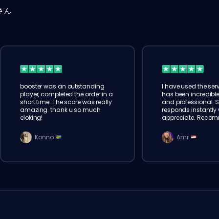
さん
booster was an outstanding
I have used the serv
player, completed the order in a
has been incredible
short time. The score was really
and professional. 
amazing. thank u so much
responds instantly w
eloking!
appreciate. Reco
Konno
Amr