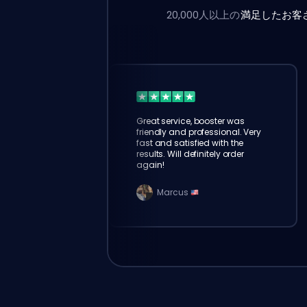
20,000人以上の
満足したお客
Great service, booster was
friendly and professional. Very
fast and satisfied with the
results. Will definitely order
again!
Marcus