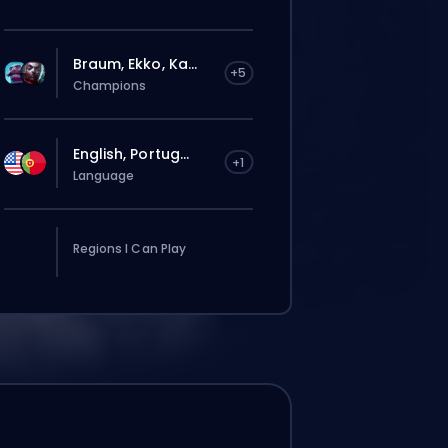
Braum, Ekko, Ka...
+5
Champions
English, Portug...
+1
Language
Regions I Can Play
は自動でこのboosterに割り当てられる