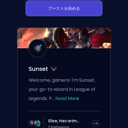
ブーストを始める
Sunset
Welcome, gamers! I'm Sunset,
your go-to wizard in League of
Legends. P...
Read More
Elise, Hecarim...
+4
Champions