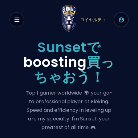
ロイヤルティ
Sunsetで
boosting
買っ
ちゃおう！
Top 1 gamer worldwide 🌍, your go-
to professional player at Eloking.
Speed and efficiency in leveling up
are my specialty. I'm Sunset, your
greatest of all time 🎮.