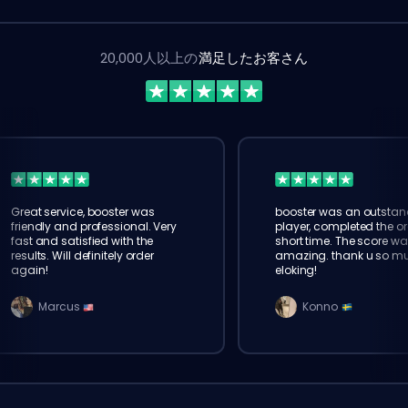
20,000人以上の
満足したお客さん
Great service, booster was
booster was an outstan
friendly and professional. Very
player, completed the or
fast and satisfied with the
short time. The score wa
results. Will definitely order
amazing. thank u so m
again!
eloking!
Marcus
Konno