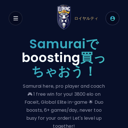
ロイヤルティ
Samuraiで
boosting
買っ
ちゃおう！
Samurai here, pro player and coach
🎮 1 free win for you! 3800 elo on
Faceit, Global Elite in-game 🌟 Duo
boosts, 6+ games/day, never too
busy for your order! Let's level up
together!