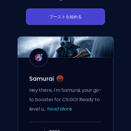
ブーストを始める
Samurai
Hey there, I'm Samurai, your go-
to booster for CS:GO! Ready to
level u...
Read More