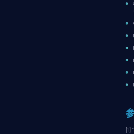
[1] "