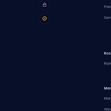
Fre
Ser
Roc
Ran
Mar
Mar
Win