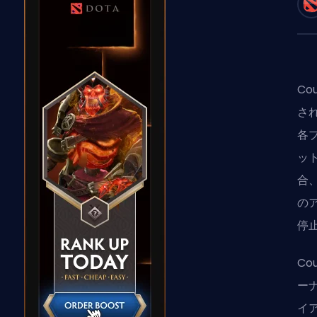
Co
さ
各
ッ
合
の
停
Cou
ー
イ