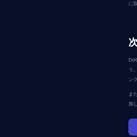
に
D
う
ン
ま
加