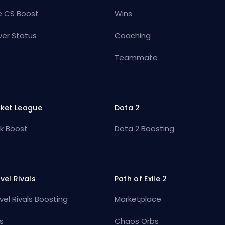
e CS Boost
Wins
ver Status
Coaching
Teammate
ket League
Dota 2
k Boost
Dota 2 Boosting
vel Rivals
Path of Exile 2
vel Rivals Boosting
Marketplace
s
Chaos Orbs