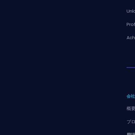
Unl
Pro
Ach
会
概
ブ
用