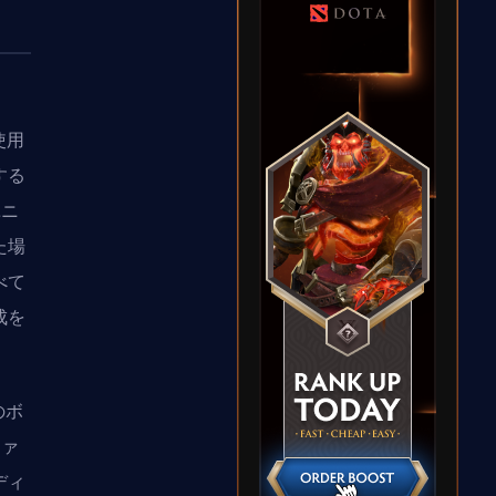
使用
する
ユニ
た場
べて
成を
のボ
ファ
ディ