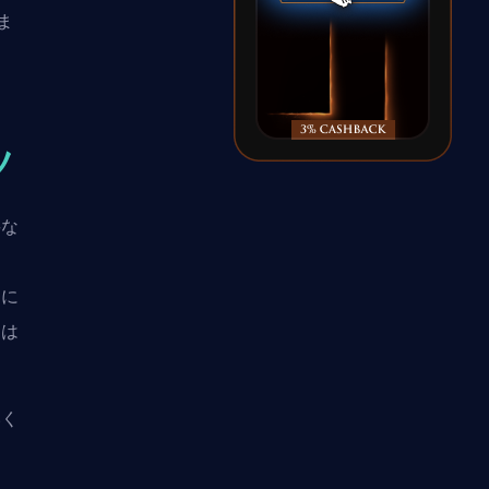
ま
ツ
要な
めに
ムは
いく