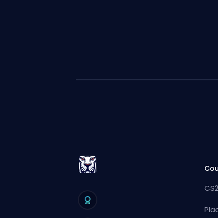
Cou
CS2
Pla