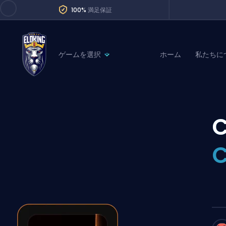
100%
満足保証
ゲームを選択
ホーム
私たちに
League of Legends
League 
Marvel Rivals
SERVICES
Valorant
C
Division Boos
Dota 2
Placements
Counter-Strike
Wins
Overwatch 2
Coaching
Rocket League
Path of Exile 2
Teammate