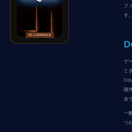
ファ
す
D
ゲ
と
C
随
金
一
つ