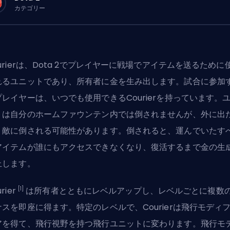
カテゴリー
urierは、
Dota 2
でプレイヤーに戦場でアイテムを送るために
れるユニットであり、所有者に金を生み出します。試合に参加
プレイヤーは、いつでも使用できるCourierを持っています。
トは自分のホームファウンテン内では倒されませんが、外に出
、敵に倒される可能性があります。倒されると、運んでいたす
アイテムが誰にもアクセスできなくなり、復活するまで金の生
止します。
[1]
rier
は所有者とともにレベルアップし、レベルごとに複数
ナスを即座に得ます。特定のレベルで、Courierは飛行モディ
アを得て、飛行視野を持つ飛行ユニットに変わります。飛行モ