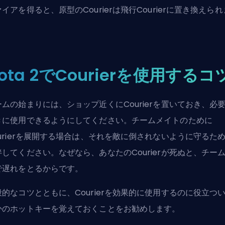
イアを得ると、原型のCourierは飛行Courierに置き換えられ
。
ota 2でCourierを使用するコ
ームの始まりには、ショップ近くにCourierを置いておき、必
きに使用できるようにしてください。チームメイトのために
ourierを展開する場合は、それを敵に倒されないように守るた
伴してください。なぜなら、あなたのCourierが死ぬと、チー
で遅れをとるからです。
般的なコツとともに、Courierを効果的に使用するのに役立つ
かのホットキーを覚えておくことをお勧めします。