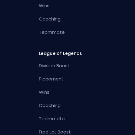
Wins
Coaching
Teammate
League of Legends
Division Boost
Placement
Wins
Coaching
Teammate
Free LoL Boost