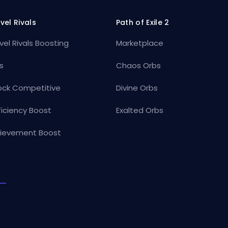
vel Rivals
Path of Exile 2
vel Rivals Boosting
Marketplace
s
Chaos Orbs
ock Competitive
Divine Orbs
ficiency Boost
Exalted Orbs
ievement Boost