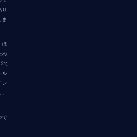
あり
しま
。ほ
ため
 2
で
ール
イン
し、
つで