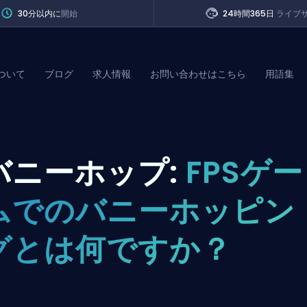
30分以内に
開始
24時間365日
ライブ
ついて
ブログ
求人情報
お問い合わせはこちら
用語集
of Legends
バニーホップ:
FPSゲー
t
ムでのバニーホッピン
グとは何ですか？