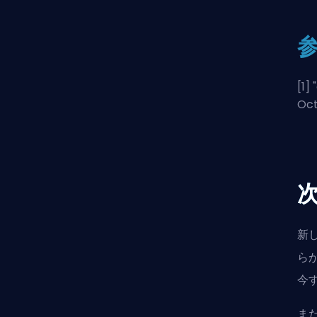
[1] "
Oct
新
ら
今
ま