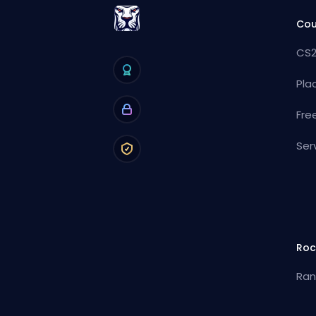
Cou
CS2
Pla
Fre
Ser
Roc
Ran