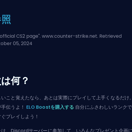
参照
official CS2 page
". www.counter-strike.net. Retrieved
ober 05, 2024
次は何？
しいこと覚えたなら、あとは実際にプレイして上手くなるだけ
が手伝うよ！
ELO Boostを購入する
自分にふさわしいランク
すぐプレイしよう！
たは、
Discordサーバーに参加
して、いろんなプレゼント企画