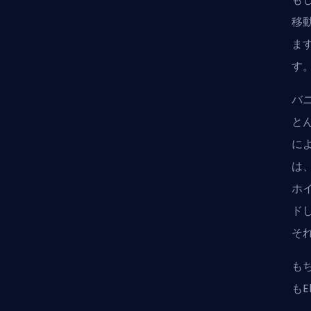
移
ま
す
バ
と
に
は
ホ
ド
そ
も
も