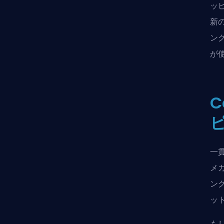
ッ
新
ン
が
C
一
メ
ン
ッ
も