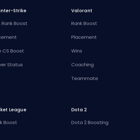
nter-Strike
Valorant
 Rank Boost
Rank Boost
cement
Placement
e CS Boost
Wins
ver Status
Coaching
Teammate
ket League
Dota 2
k Boost
Dota 2 Boosting