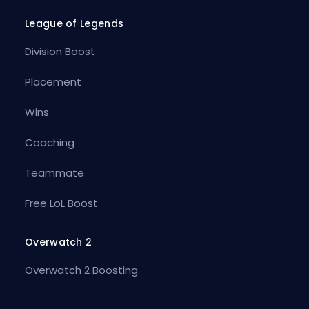
League of Legends
Division Boost
Placement
Wins
Coaching
Teammate
Free LoL Boost
Overwatch 2
Overwatch 2 Boosting