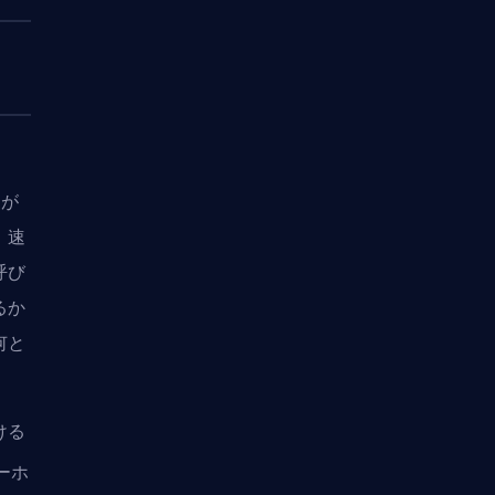
ーが
、速
呼び
るか
何と
ける
ーホ