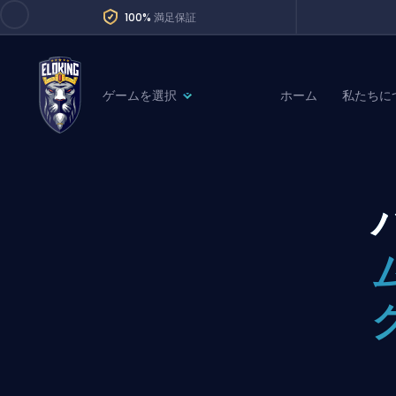
100%
満足保証
ゲームを選択
ホーム
私たちに
League of Legends
League 
Marvel Rivals
SERVICES
Valorant
Division Boos
Dota 2
Placements
Counter-Strike
Wins
Overwatch 2
Coaching
Rocket League
Path of Exile 2
Teammate