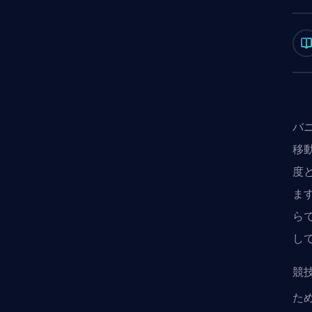
バ
移
度
ま
ら
し
競
ため