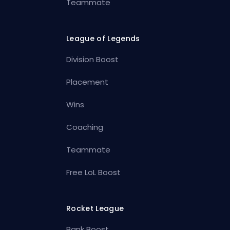
Teammate
League of Legends
Division Boost
Placement
Wins
Coaching
Teammate
Free LoL Boost
Rocket League
Rank Boost