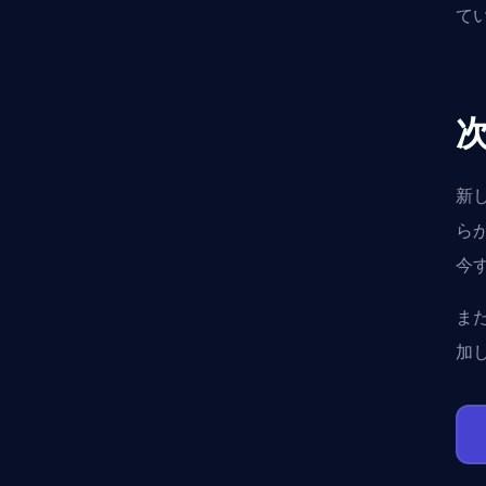
て
新
ら
今
ま
加