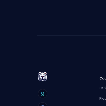
Cou
CS2
Pla