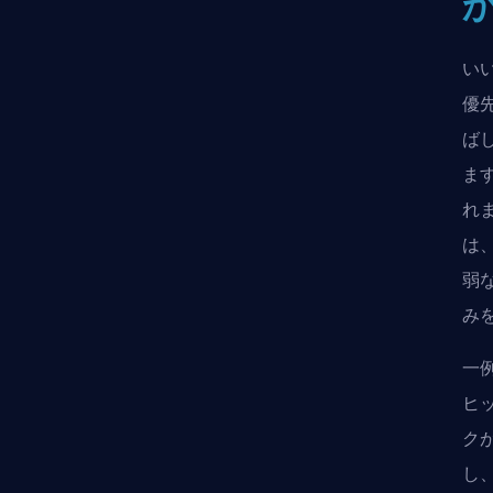
い
優
ば
ま
れ
は
弱
み
一例
ヒ
ク
し