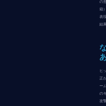
の
箱
表
結
ヒ
正
ー
の
攻