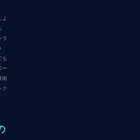
しよ
も
ャラ
き
ても
ワー
技術
ック
の