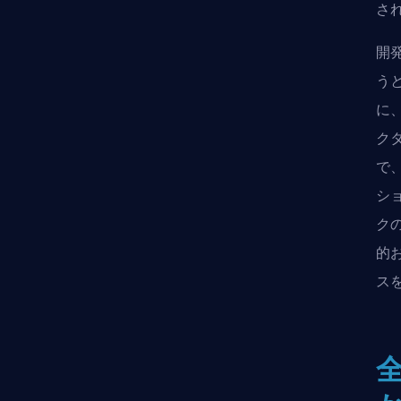
さ
開
う
に
ク
で
シ
ク
的
ス