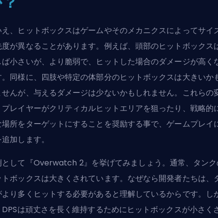
か？
いえ、ヒットボックスはゲームやそのメカニクスによってサイ
先度が異なることがあります。例えば、頭部のヒットボックス
しば小さいが、より脆弱で、ヒットした場合のダメージが高く
す。同様に、四肢や特定の体部分のヒットボックスは大きいか
ませんが、与えるダメージは少ないかもしれません。これらの
、プレイヤーがクリティカルヒットエリアを狙ったり、戦略的
な場所をターゲットにすることを奨励する事で、ゲームプレイ
を追加します。
として『Overwatch 2』を挙げてみましょう。通常、
タンク
ットボックスは大きくされています。なぜなら開発者たちは、
がより多くヒットする必要があると理解しているからです。し
、
DPS
は頑丈さを長く維持するためにヒットボックスが小さく