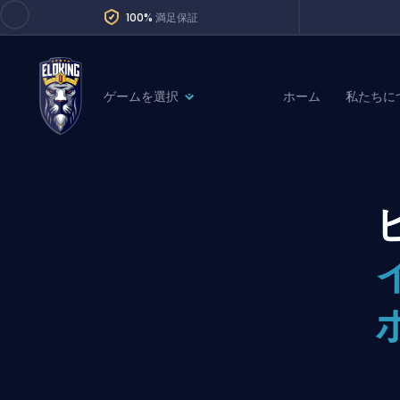
100%
満足保証
ゲームを選択
ホーム
私たちに
League of Legends
League 
Marvel Rivals
SERVICES
Valorant
Division Boos
Dota 2
Placements
Counter-Strike
Wins
Overwatch 2
Coaching
Rocket League
Path of Exile 2
Teammate