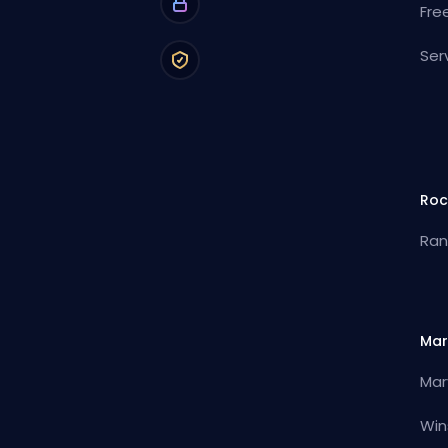
Fre
Ser
Roc
Ran
Mar
Mar
Win