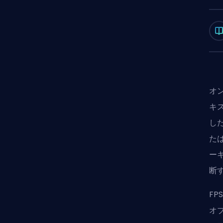
オ
キ
し
た
ー
断
F
オ