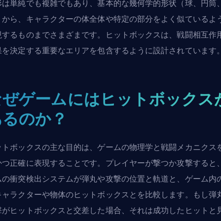
形は単純でも複雑でもあり、基本的な幾何学的形状（球、円筒
）から、キャラクターの体全体や特定の部分をよく似ているよ
現するものまでさまざまです。ヒットボックスは、戦闘相互作
果を決定する重要なエリアを包含するように設計されています
なぜゲームにはヒットボックス
あるのか？
ットボックスの主な目的は、ゲームの物理学と戦闘メカニクス
かつ正確に表現することです。プレイヤーが撃つか攻撃すると
ムの衝突検出システムが弾丸や攻撃の位置と軌道と、ゲーム内
キャラクターや物体のヒットボックスとを比較します。もし弾
撃がヒットボックスと交差した場合、それは成功したヒットと