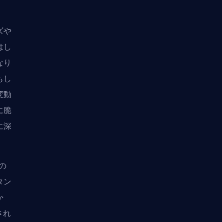
ズや
はし
なり
もし
変動
に脆
に深
の
タン
か
され