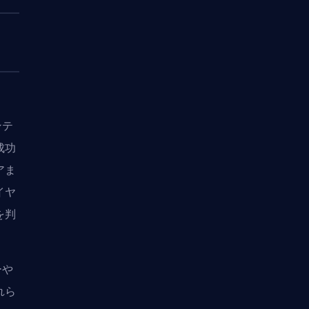
ンテ
成功
アま
イヤ
を判
ーや
れら