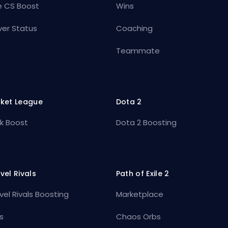
e CS Boost
Wins
ver Status
Coaching
Teammate
ket League
Dota 2
k Boost
Dota 2 Boosting
vel Rivals
Path of Exile 2
vel Rivals Boosting
Marketplace
s
Chaos Orbs