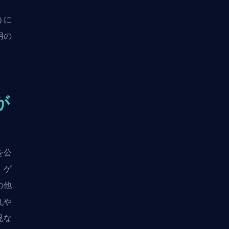
、
うに
用の
。
が
を公
、ゲ
の他
丸や
見な