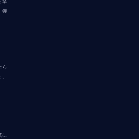
射撃
、弾
たら
と、
繁に