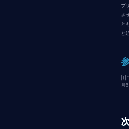
プ
さ
と
と
[1] "
月