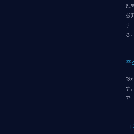
効
必
す
さ
音
敵
す
ア
コ