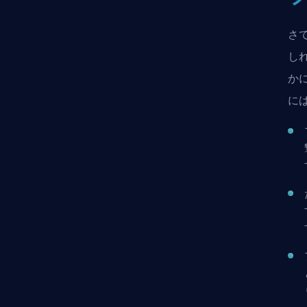
さ
し
か
に