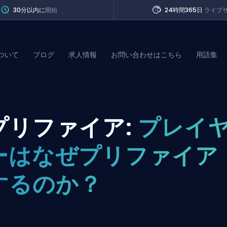
30分以内に
開始
24時間365日
ライブ
ついて
ブログ
求人情報
お問い合わせはこちら
用語集
of Legends
プリファイア:
プレイ
t
ーはなぜプリファイア
するのか？