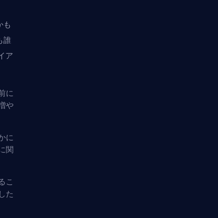
かも
も誰
イア
前に
増や
かに
に関
るこ
した