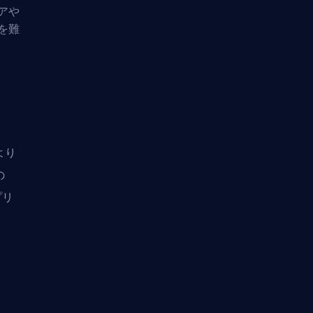
アや
を難
より
の
プリ