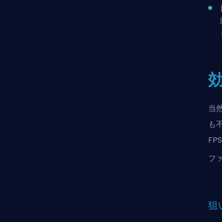
当
も
F
フ
狙