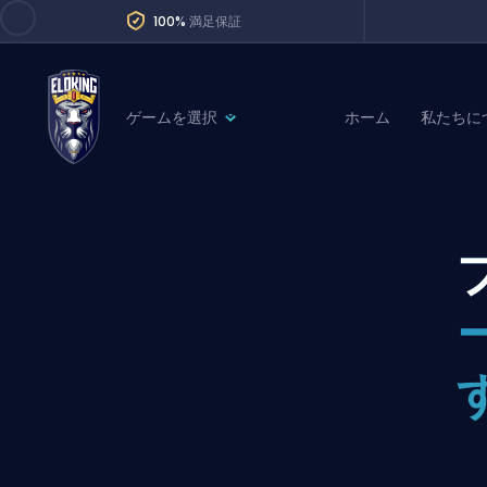
100%
満足保証
ゲームを選択
ホーム
私たちに
League of Legends
League 
Marvel Rivals
SERVICES
Valorant
Division Boos
Dota 2
Placements
Counter-Strike
Wins
Overwatch 2
Coaching
Rocket League
Path of Exile 2
Teammate