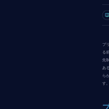
プ
る
先
あ
ら
す