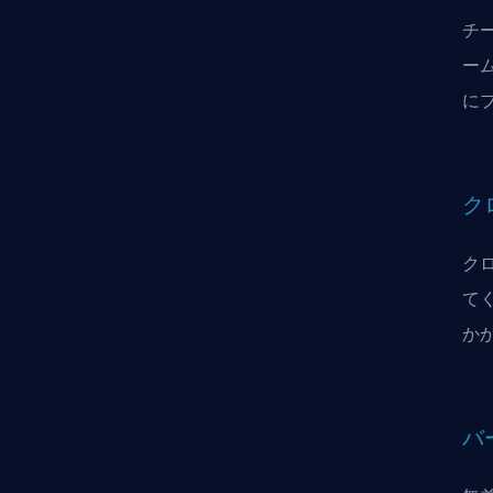
チ
ー
に
ク
ク
て
か
バ