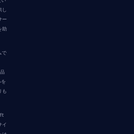
たい
供し
サー
を助
ムで
利品
ルを
りも
ft
サイ