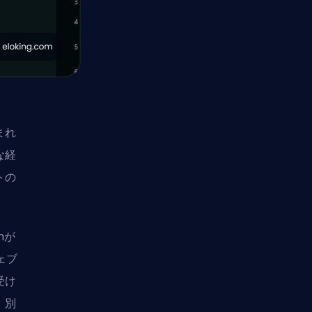
まれ
な経
トの
hが
ェブ
受け
。別