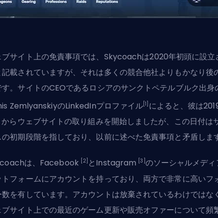
ブサイト上の免責事項では、Skycoachは2020年初頭に設立
と記載されていますが、それは多くの競合他社よりもかなり後
です。サイトのCEOであるロシアのサンクトペテルブルク出身
[1]
nis ZemlyanskiyのLinkedInプロファイル
によると、彼は201
0月からウェブサイトの取り組みを開始しましたが、この日付は
スの初期段階を指しており、以前に述べた免責事項と矛盾しま
[2]
[3]
ycoachは、Facebook
とInstagram
のソーシャルメディ
ットフォームにアカウントを持っており、両方で非常に高いフ
ー数を有しています。アカウントは放棄されているわけではな
ェブサイト上での最近のゲーム更新や販売オファーについて頻