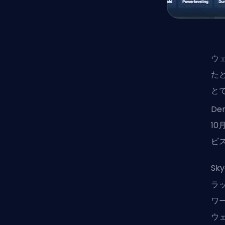
ウェ
た
と
De
1
ビ
Sk
ラ
ワ
ウ