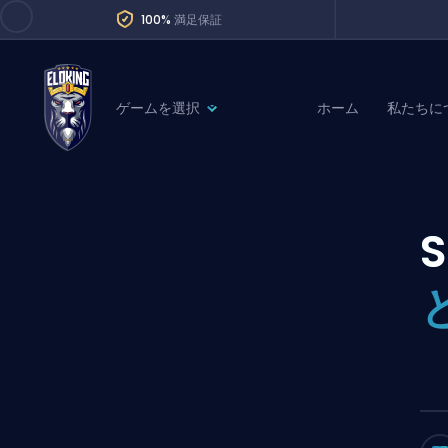
100%
満足保証
ゲームを選択
ホーム
私たちに
League of Legends
League 
Marvel Rivals
SERVICES
Valorant
S
Division Boos
Dota 2
Placements
Counter-Strike
Wins
Overwatch 2
Coaching
Rocket League
Path of Exile 2
Teammate