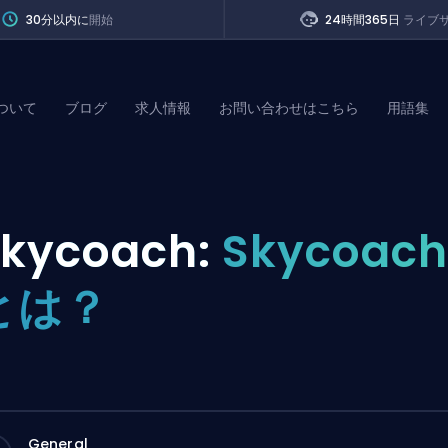
30分以内に
開始
24時間365日
ライブ
ついて
ブログ
求人情報
お問い合わせはこちら
用語集
of Legends
kycoach:
Skycoach
t
とは？
General