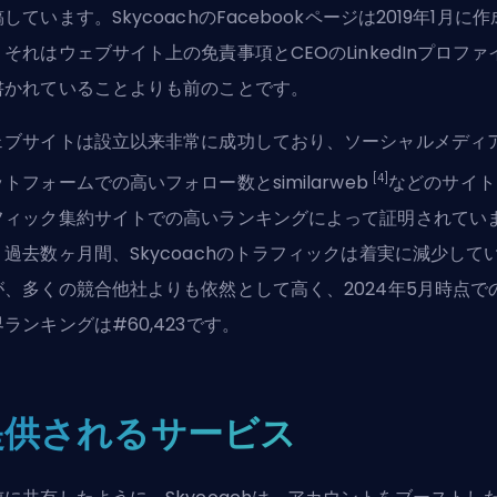
しています。SkycoachのFacebookページは2019年1月に
それはウェブサイト上の免責事項とCEOのLinkedInプロファ
書かれていることよりも前のことです。
ェブサイトは設立以来非常に成功しており、ソーシャルメディ
[4]
トフォームでの高いフォロー数とsimilarweb
などのサイト
フィック集約サイトでの高いランキングによって証明されてい
。過去数ヶ月間、Skycoachのトラフィックは着実に減少して
が、多くの競合他社よりも依然として高く、2024年5月時点で
ランキングは#60,423です。
提供されるサービス