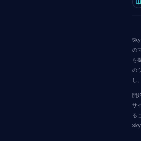
Sk
の
を
の
し
開
サ
るこ
Sk