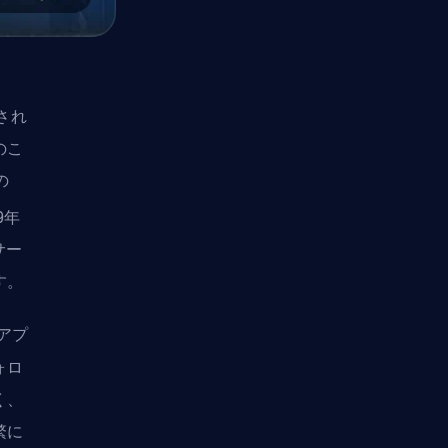
され
のこ
の
9年
サー
す。
アプ
ォロ
く、
繁に