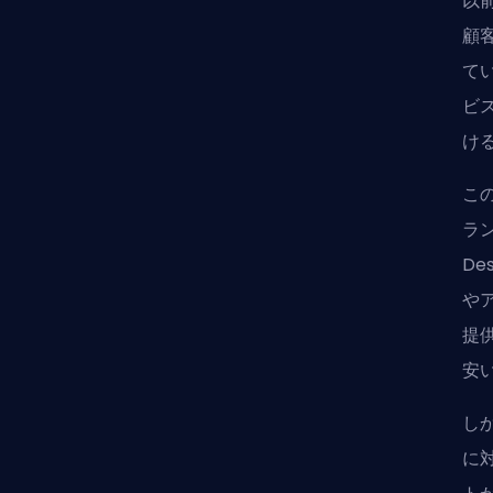
以
顧
て
ビ
け
この
ラ
De
や
提
安
しか
に