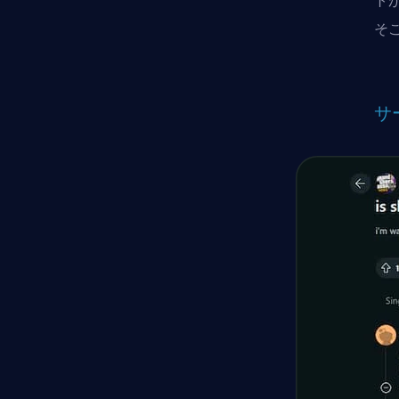
ト
そ
サ