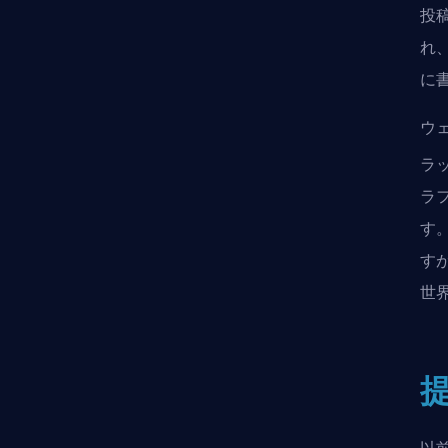
投稿
れ、
に
ウ
ラッ
ラ
す
す
世界