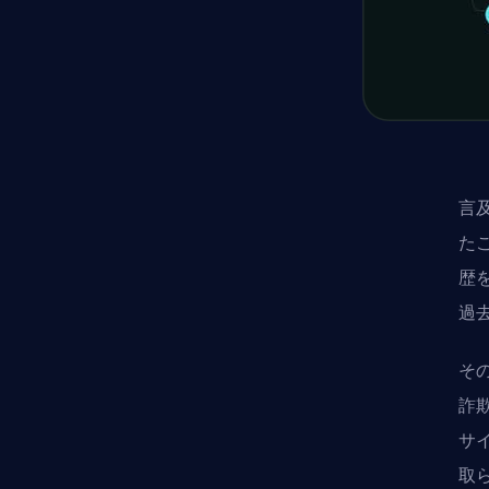
言
た
歴
過
その
詐
サ
取