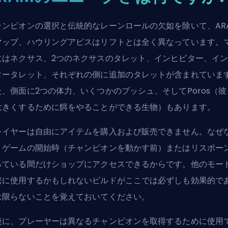
ャンピオンの選択と伝統的なレーンロールの欠如を除いて、AR
マップ、ハウリングアビスはリフトとは全く異なっています。
にはネクサス、2つのネクサスのタレット、インヒビター、イ
タータレット、それぞれの側に追加のタレットが含まれていま
た、側面に2つの体力、いくつかのブッシュ、そしてPoros（彼
大きくするために餌をやることができる生物）もあります。
レイヤーは自由にアイテムを購入および販売できません。なぜ
、ゲームの開始時（チャンピオンを動かす前）またはリスポー
っている間だけショップにアクセスできるからです。他のモー
繁に使用するかもしれないビルドがここでは必ずしも効果的で
は限らないことを覚えておいてください。
後に、プレーヤーは異なるチャンピオンを取得するために使用