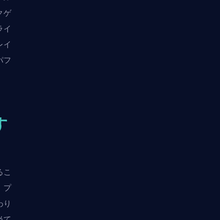
クゲ
ライ
レイ
パフ
す
るこ
、プ
わり
当て