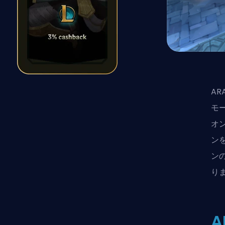
AR
モ
オ
ン
ン
り