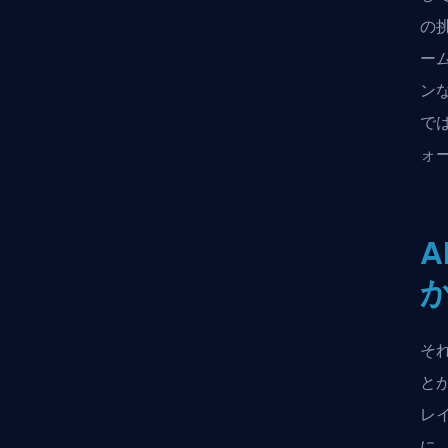
の
ー
ン
で
ォ
か
そ
とが
レ
に