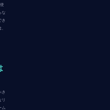
み使
らな
でき
は、
は
べき
なリ
ーム