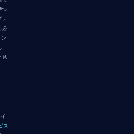
持つ
プレ
る必
オン
ん
と見
レイ
ービス