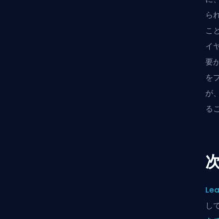
ら
こ
イ
要
を
が
る
Lea
し