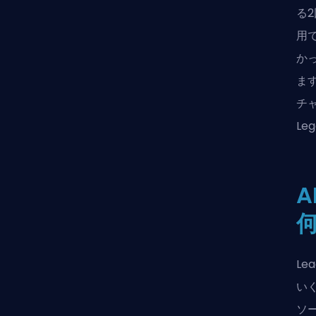
る
用
か
ま
チャ
Le
Le
い
ソ