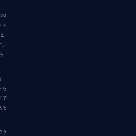
AM
マッ
ンヒ
す。
ら
な
ンを
ドで
ある
でき