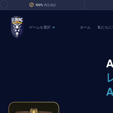
100%
満足保証
ゲームを選択
ホーム
私たちに
League of Legends
League 
Marvel Rivals
SERVICES
Valorant
Division Boos
Dota 2
Placements
Counter-Strike
Wins
Overwatch 2
Coaching
Rocket League
Path of Exile 2
Teammate