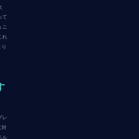
次
って
ュニ
これ
まり
す
プレ
に対
ベル