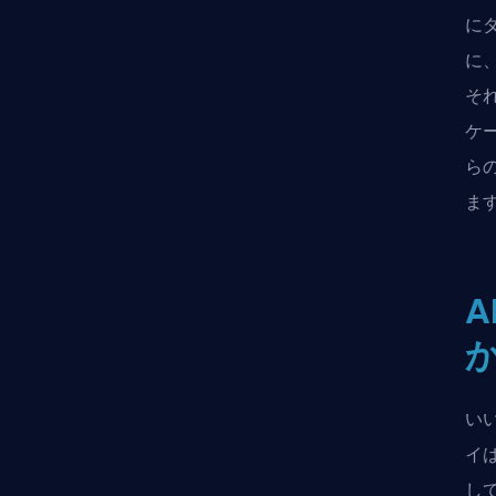
に
に
そ
ケ
ら
ま
か
いい
イ
し