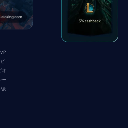
vP
ンピ
ピオ
レー
があ