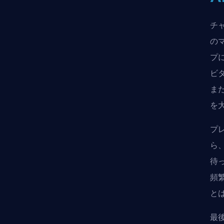
チ
の
プ
ビ
ま
を
プ
ら
待
頻
と
最