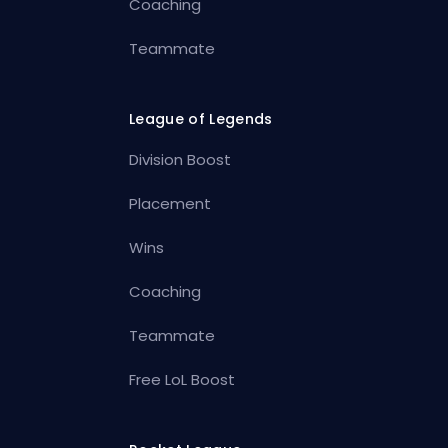
Coaching
Teammate
League of Legends
Division Boost
Placement
Wins
Coaching
Teammate
Free LoL Boost