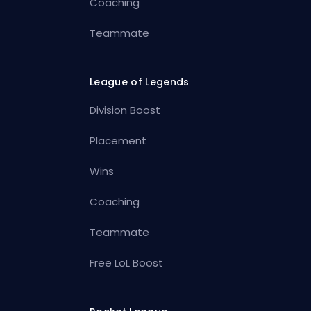
Coaching
Teammate
League of Legends
Division Boost
Placement
Wins
Coaching
Teammate
Free LoL Boost