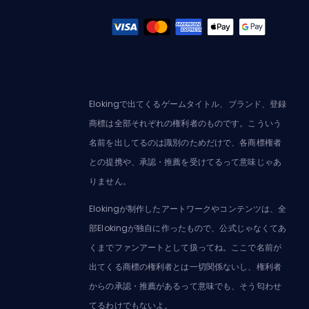
Elokingで出てくるゲームタイトル、ブランド、登録
商標は全部それぞれの権利者のものです。こういう
名前を出してるのは識別のためだけで、各商標権者
との提携や、承認・推薦を受けてるって意味じゃあ
りません。
Elokingが制作したアートワークやコンテンツは、全
部Elokingが独自に作ったもので、公式じゃなくてあ
くまでファンアートとして扱ってね。ここで名前が
出てくる商標の権利者とは一切関係ないし、権利者
からの承認・推薦があるって意味でも、そう匂わせ
てるわけでもないよ。