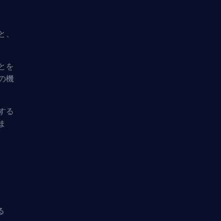
と、
とを
の機
する
ま
る