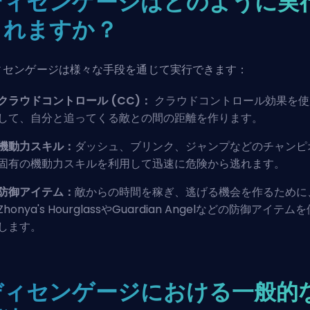
ディセンゲージはどのように実
されますか？
ィセンゲージは様々な手段を通じて実行できます：
クラウドコントロール (CC)：
クラウドコントロール
効果を使
して、自分と追ってくる敵との間の距離を作ります。
機動力スキル：
ダッシュ、ブリンク、ジャンプなどのチャンピ
固有の機動力スキルを利用して迅速に危険から逃れます。
防御アイテム：
敵からの時間を稼ぎ、逃げる機会を作るために
Zhonya's Hourglass
や
Guardian Angel
などの防御アイテムを
します。
ディセンゲージにおける一般的