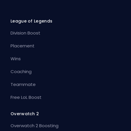
League of Legends
Division Boost
Placement
Wins
Coaching
Teammate
Free LoL Boost
Overwatch 2
Overwatch 2 Boosting