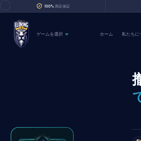
100%
満足保証
ゲームを選択
ホーム
私たちに
League of Legends
League 
Marvel Rivals
SERVICES
Valorant
Division Boos
Dota 2
Placements
Counter-Strike
Wins
Overwatch 2
Coaching
Rocket League
Path of Exile 2
Teammate