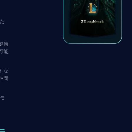
た
健康
可能
利な
仲間
モ