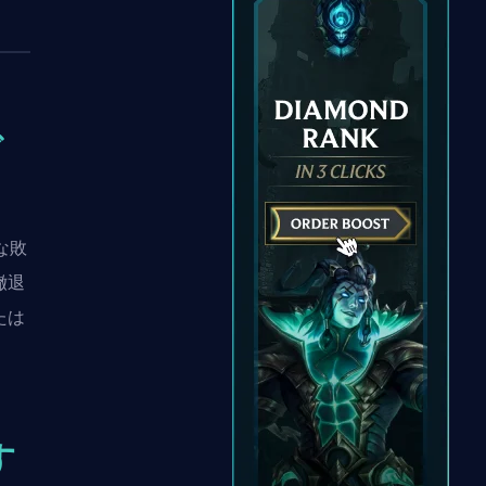
で
な敗
撤退
たは
す