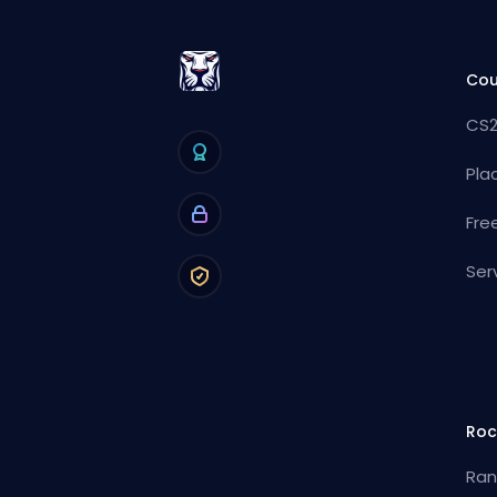
Cou
CS2
Pla
Fre
Ser
Roc
Ran