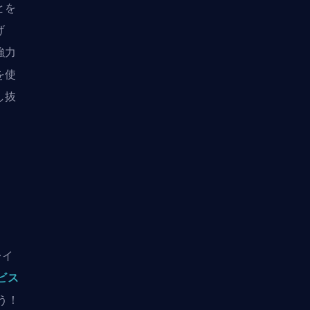
とを
げ
強力
を使
し抜
レイ
ービス
う！