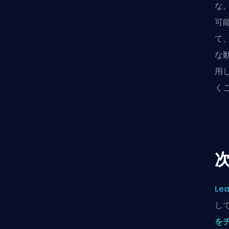
な
可
て
な
用
く
Lea
し
を