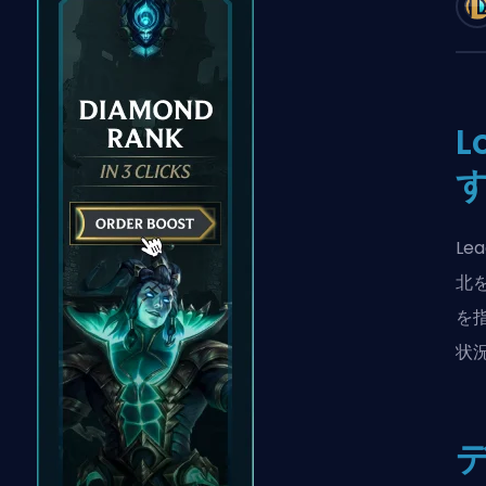
Le
北
を
状