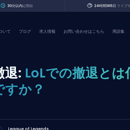
30分以内に
開始
24時間365日
ライブ
ついて
ブログ
求人情報
お問い合わせはこちら
用語集
of Legends
撤退:
LoLでの撤退とは
t
ですか？
League of Legends