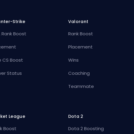
nter-Strike
Valorant
 Rank Boost
Rank Boost
cement
Placement
e CS Boost
Wins
ver Status
Coaching
Teammate
ket League
Dota 2
k Boost
Dota 2 Boosting