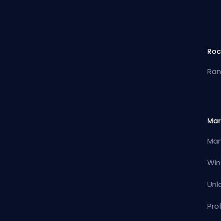
Roc
Ran
Mar
Mar
Win
Unl
Pro