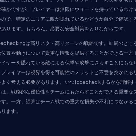
は確かですが、プレイヤーは無限にウォードを持っているわけ
いので、特定のエリアに敵が隠れているかどうか自分で確認す
があります。もちろん、必要な安全対策をとりながらです。
cecheckingは高リスク・高リターンの戦略です。結局のとこ
の位置や動きについて貴重な情報を提供することができる一方
レイヤーを隠れている敵による伏撃や攻撃にさらすことにもな
。プレイヤーは視界を得る可能性のメリットと不意を突かれる
をよく考える必要があります。いつfacecheckするかを理解す
とは、戦略的な優位性をチームにもたらすことができる重要な
です。一方、誤算はチーム戦での重大な損失や不利につながる
あります。