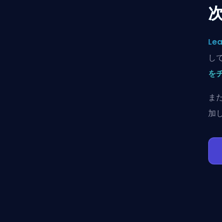
Lea
し
を
ま
加