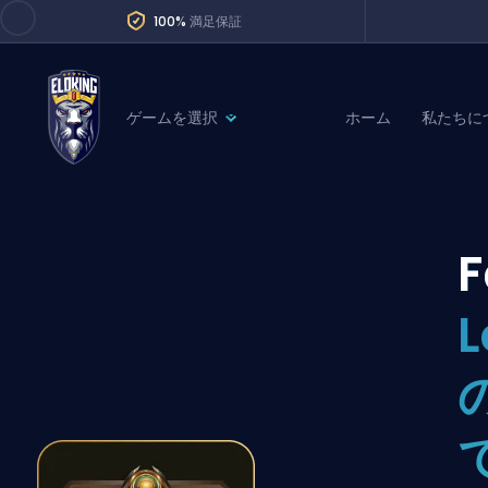
100%
満足保証
ゲームを選択
ホーム
私たちに
League of Legends
League 
Marvel Rivals
SERVICES
Valorant
F
Division Boos
Dota 2
Placements
L
Counter-Strike
Wins
Overwatch 2
Coaching
Rocket League
Path of Exile 2
Teammate