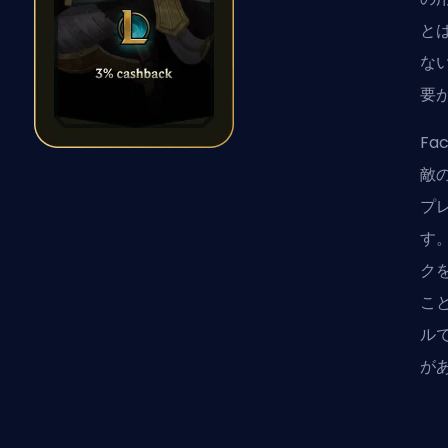
と
な
要
Fa
敵
プ
す
ク
こ
ル
が