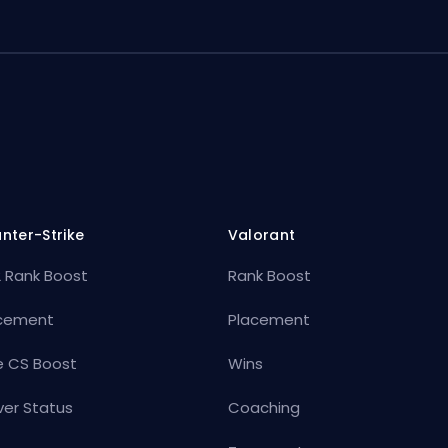
nter-Strike
Valorant
 Rank Boost
Rank Boost
cement
Placement
e CS Boost
Wins
ver Status
Coaching