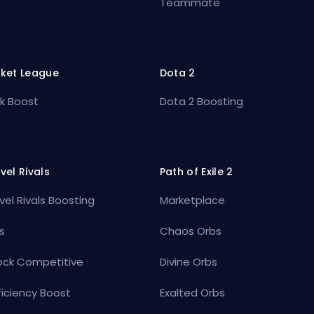
Teammate
ket League
Dota 2
k Boost
Dota 2 Boosting
vel Rivals
Path of Exile 2
vel Rivals Boosting
Marketplace
s
Chaos Orbs
ock Competitive
Divine Orbs
ficiency Boost
Exalted Orbs