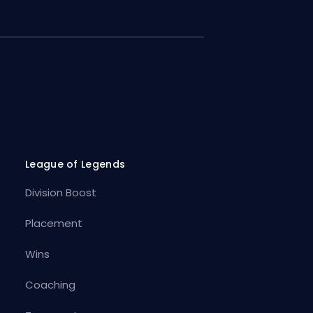
League of Legends
Division Boost
Placement
Wins
Coaching