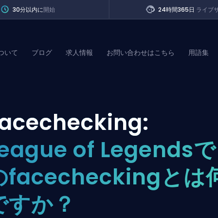
30分以内に
開始
24時間365日
ライブ
ついて
ブログ
求人情報
お問い合わせはこちら
用語集
of Legends
acechecking:
t
eague of Legendsで
のfacecheckingとは
ですか？