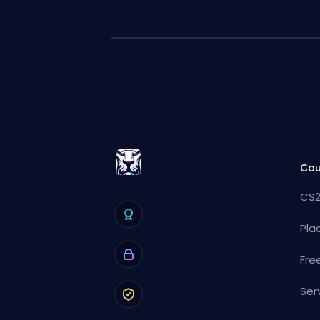
Cou
CS2
Pla
Fre
Ser