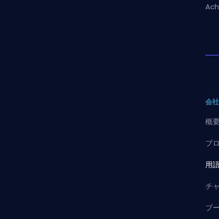
Ach
会
概
ブ
用
チ
ブ