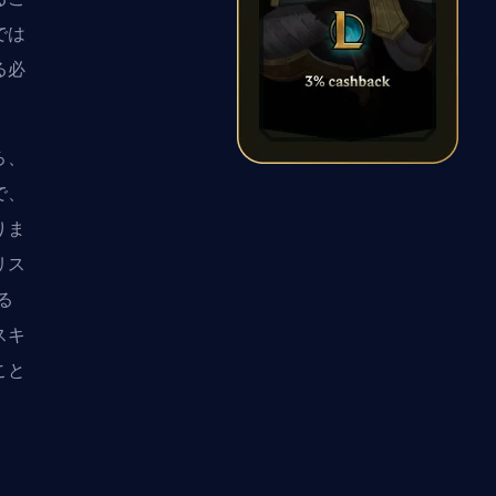
では
る必
ろ、
で、
りま
リス
る
スキ
こと