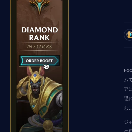
Fa
ム
ア
隠
む
ジャ
の