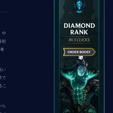
、中
最初
、春
高い
業で
るこ
から