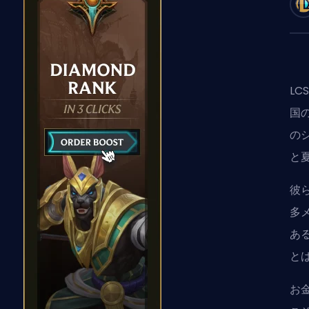
LC
国
の
と
彼
多
あ
と
お