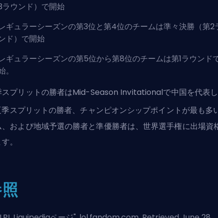
3ラウンド）で開始
レギュラーシーズンの第3位と第4位のチームは準々決勝（第2
ンド）で開始
レギュラーシーズンの第5位から第8位のチームは第1ラウンド
始。
スプリットの勝者はMid-Season Invitationalで中国を代表
夏季スプリットの勝者、チャンピオンシップポイントが最も多
ム、および地域予選の勝者と準優勝者は、世界選手権に出場資
ます。
参照
LPL Liquipediaページ
". lol.fandom.com. Retrieved June 28,