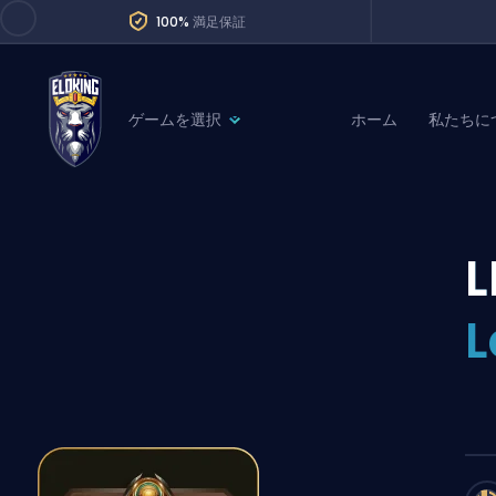
100%
満足保証
ゲームを選択
ホーム
私たちに
League of Legends
League 
Marvel Rivals
SERVICES
Valorant
L
Division Boos
Dota 2
Placements
Counter-Strike
Wins
Overwatch 2
Coaching
Rocket League
Path of Exile 2
Teammate