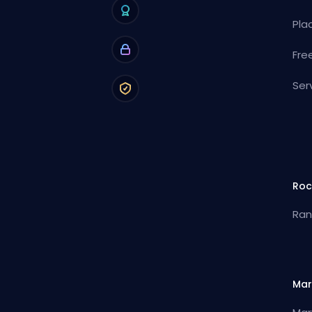
Pla
Fre
Ser
Roc
Ran
Mar