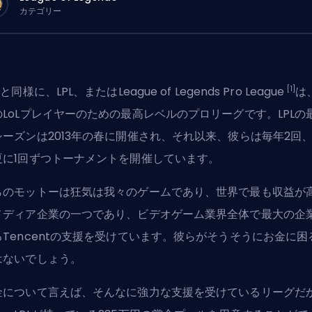
カテゴリー
[1]
S
と同様に、
LPL、またはLeague of Legends Pro League
は
のLoLプレイヤーのための最高レベルのプロリーグです。LPLの
シーズンは2013年の春に開催され、それ以来、彼らは毎年2回
夏に1回ずつトーナメントを開催しています。
らのモットーは狂気は我々のゲームであり、世界で最も収益が
メディア企業の一つであり、ビデオゲーム業界全体で最大の企
るTencentの支援を受けています。彼らがそうそうにお金に困
はないでしょう。
金について言えば、そんなに強力な支援を受けているリーグだ