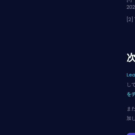
20
[2] 
Lea
し
を
ま
加