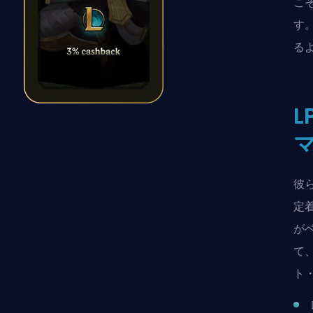
こ
す
るよ
彼
定
が
て
ト