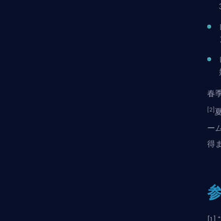
春季
[2]
ー
得
[1] "