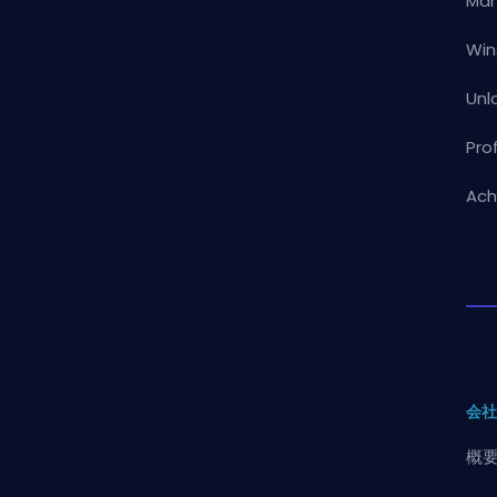
Mar
Win
Unl
Pro
Ach
会
概