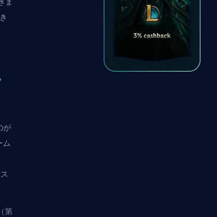
きま
でき
ー
のが
ーム
ベス
（第