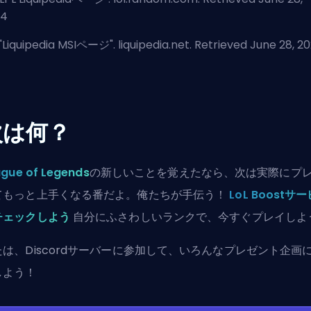
24
"
Liquipedia MSIページ
". liquipedia.net. Retrieved June 28, 2
次は何？
gue of Legends
の新しいことを覚えたなら、次は実際にプ
てもっと上手くなる番だよ。俺たちが手伝う！
LoL Boostサ
チェックしよう
自分にふさわしいランクで、今すぐプレイしよ
たは、
Discordサーバーに参加
して、いろんなプレゼント企画
しよう！