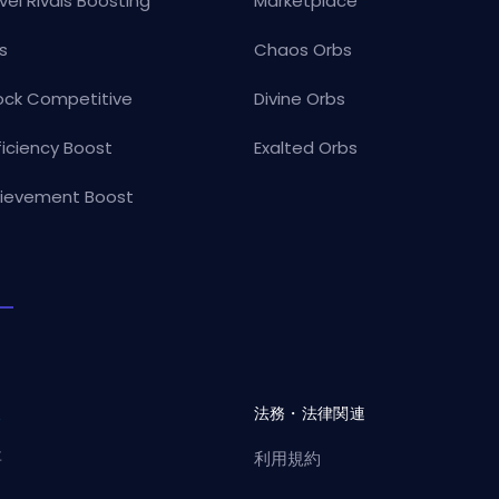
vel Rivals Boosting
Marketplace
s
Chaos Orbs
ock Competitive
Divine Orbs
ficiency Boost
Exalted Orbs
ievement Boost
社
法務・法律関連
要
利用規約