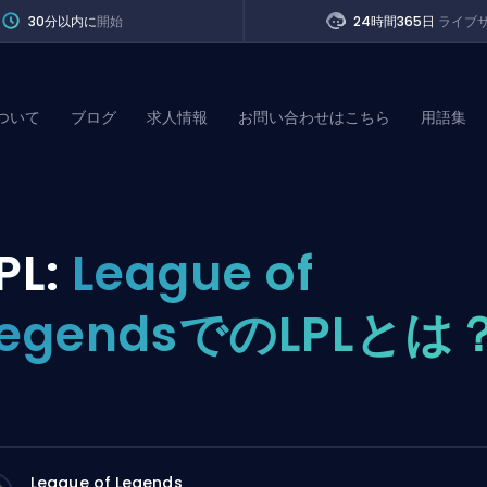
30分以内に
開始
24時間365日
ライブ
ついて
ブログ
求人情報
お問い合わせはこちら
用語集
of Legends
PL:
League of
t
LegendsでのLPLとは
League of Legends