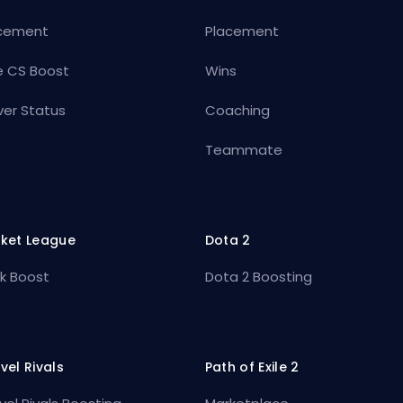
cement
Placement
e CS Boost
Wins
ver Status
Coaching
Teammate
ket League
Dota 2
k Boost
Dota 2 Boosting
vel Rivals
Path of Exile 2