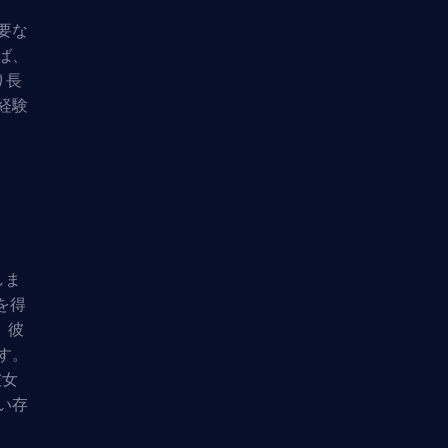
要な
ば、
り長
経験
しま
tを得
、彼
す。
彼女
い存