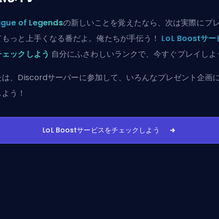
gue of Legends
の新しいことを覚えたなら、次は実際にプ
てもっと上手くなる番だよ。俺たちが手伝う！
LoL Boostサ
チェックしよう
自分にふさわしいランクで、今すぐプレイしよ
たは、
Discordサーバーに参加
して、いろんなプレゼント企画
しよう！
LoL Boostサービスをチェックしよう