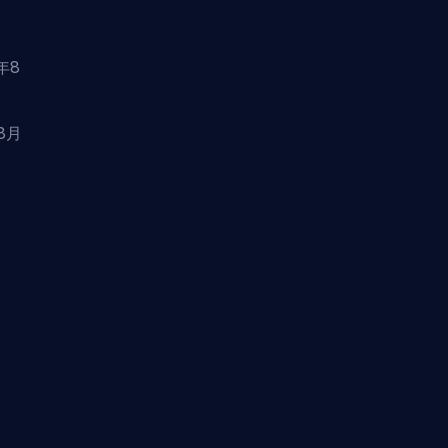
4年8
年8月