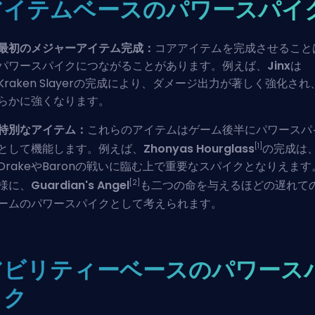
アイテムベースのパワースパイ
最初のメジャーアイテム完成：
コアアイテムを完成させること
パワースパイクにつながることがあります。例えば、
Jinx
は
Kraken Slayerの完成により、ダメージ出力が著しく強化され
らかに強くなります。
特別なアイテム：
これらのアイテムはゲーム後半にパワースパ
[1]
として機能します。例えば、
Zhonyas Hourglass
の完成は
Drakeや
Baron
の戦いに臨む上で重要なスパイクとなりえます
[2]
様に、
Guardian's Angel
も二つの命を与えるほどの遅れて
ームのパワースパイクとして考えられます。
アビリティーベースのパワース
イク