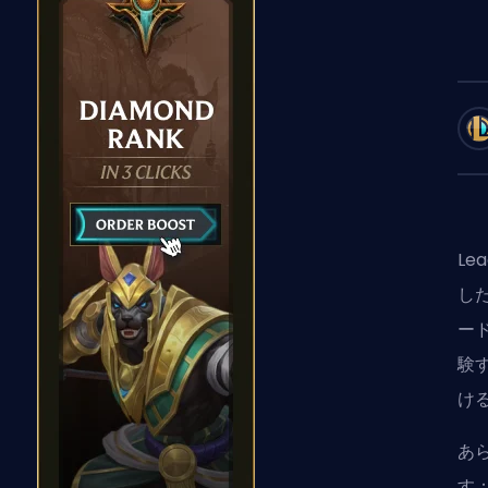
Le
し
ー
験
け
あ
す